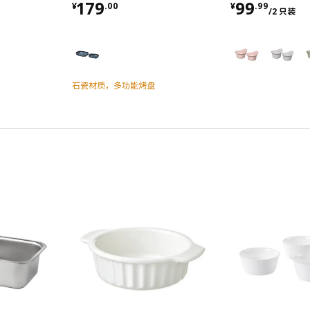
¥ 179.00
¥ 99.99/
179
99
¥
.
00
¥
.
99
/2 只装
石瓷材质，多功能烤盘
对比
对比