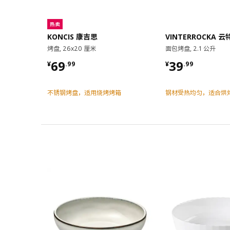
热卖
KONCIS 康吉思
烤盘, 26x20 厘米
面包烤盘, 2.1 公升
¥ 69.99
¥ 39.99
69
39
¥
.
99
¥
.
99
不锈钢烤盘，适用烧烤烤箱
钢材受热均匀，适合烘
对比
对比