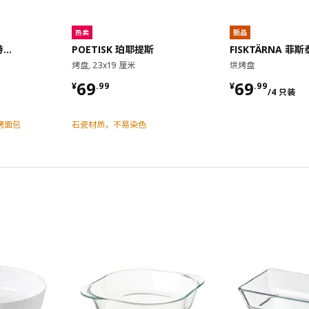
热卖
新品
VINTERROCKA 云特洛卡
POETISK 珀耶提斯
FISKTÄRNA 菲
烤盘, 23x19 厘米
烘烤盘
¥ 69.99
¥ 69.99/
69
69
¥
.
99
¥
.
99
/4 只装
烤面包
石瓷材质，不易染色
对比
对比