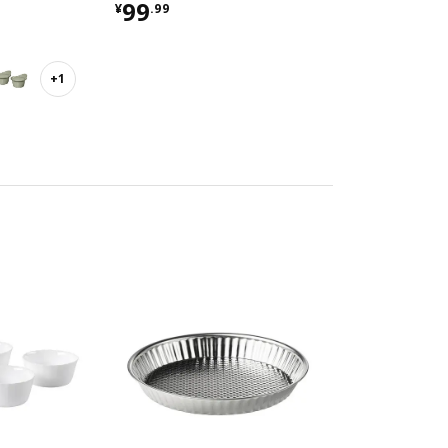
2 只装
¥ 99.99
99
¥
.
99
+1
对比