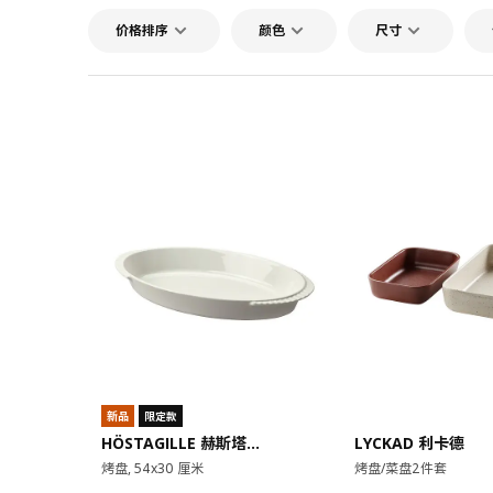
价格排序
颜色
尺寸
对比
对比
新品
限定款
HÖSTAGILLE 赫斯塔吉尔
LYCKAD 利卡德
烤盘, 54x30 厘米
烤盘/菜盘2件套