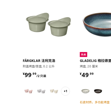
热卖
FÄRGKLAR 法利克洛
GLADELIG 格拉德
附盖烤盘/菜盘, 0.2 公升
烤盘, 20 厘米
¥ 99.99/2 只装
¥ 49.99
99
49
¥
.
99
¥
.
99
/2 只装
+1
石瓷材质，多功能烤盘