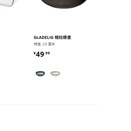
GLADELIG 格拉德里
烤盘, 20 厘米
¥ 49.99
49
¥
.
99
对比