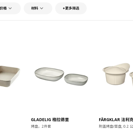
价格
材料
+更多筛选
对比
对比
GLADELIG 格拉德里
FÄRGKLAR 法利
烤盘，2件套
附盖烤盘/菜盘, 0.2 