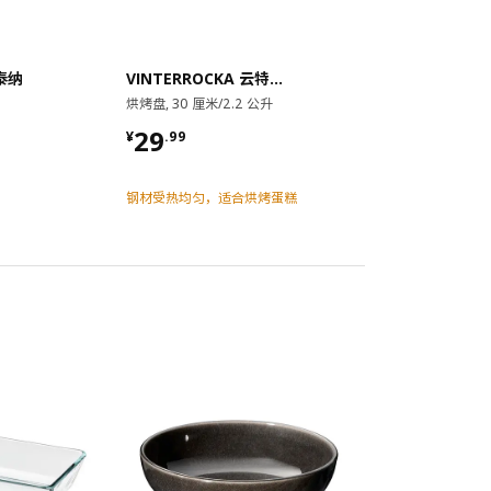
斯泰纳
VINTERROCKA 云特洛卡
烘烤盘, 30 厘米/2.2 公升
4 只装
¥ 29.99
29
¥
.
99
钢材受热均匀，适合烘烤蛋糕
对比