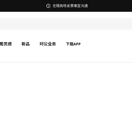
宜家在中国召回部分批次BÄSINGEN 巴辛根 淋浴椅
居灵感
新品
对公业务
下载APP