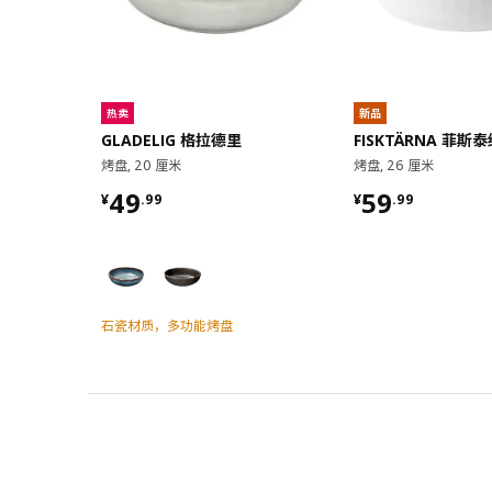
热卖
新品
GLADELIG 格拉德里
FISKTÄRNA 菲斯
烤盘, 20 厘米
烤盘, 26 厘米
¥ 49.99
¥ 59.99
49
59
¥
.
99
¥
.
99
石瓷材质，多功能烤盘
对比
对比