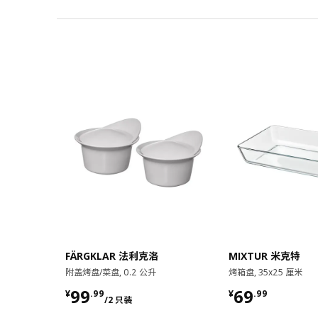
对比
对比
FÄRGKLAR 法利克洛
MIXTUR 米克特
附盖烤盘/菜盘, 0.2 公升
烤箱盘, 35x25 厘米
¥ 99.99/2 只装
¥ 69.99
99
69
¥
.
99
¥
.
99
/2 只装