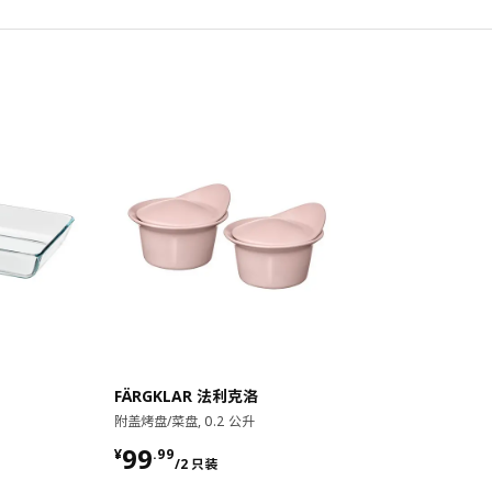
对比
FÄRGKLAR 法利克洛
附盖烤盘/菜盘, 0.2 公升
¥ 99.99/2 只装
99
¥
.
99
/2 只装