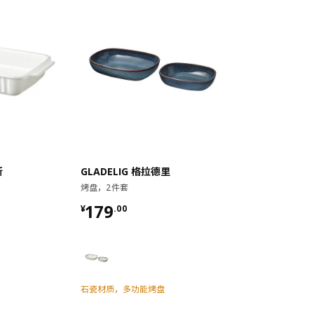
斯
GLADELIG 格拉德里
烤盘，2件套
¥ 179.00
179
¥
.
00
石瓷材质，多功能烤盘