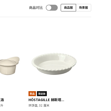
商品对比
商品图
场景图
对比
新品
限定款
克洛
HÖSTAGILLE 赫斯塔吉尔
公升
烘饼盘, 32 厘米