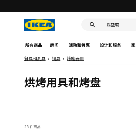
食品盒
靠垫套
洗脸池
食品盒
所有商品
房间
活动和特惠
设计和服务
家
餐具和厨具
锅具
烤箱器皿
烘烤用具和烤盘
23 件商品