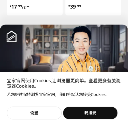
¥ 17.99/2 个
¥ 39.99
17
39
¥
.
99
¥
.
99
/2 个
加载更多内容
中文
English
宜家官网使用Cookies,让浏览器更简单。
查看更多有关浏
览器Cookies。
全屋设计服务
© Inter IKEA Systems B.V. 1999-2026
若您继续保持浏览宜家官网，我们将默认您接受Cookies。
价格透明，设计专业，现货供应
隐私政策
缺陷披露政策
使用条款
上海工商
沪公网安备 31010402001069号
设置
我接受
不，谢谢
立即预约
沪ICP 备17055232 号
宜家AI购物助手算法 网信算备310104755117001240013号
宜家智能搜索生成合成算法 网信算备310104755117001250025号
Cookie设置