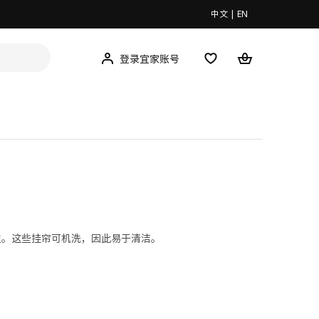
中文
|
EN
登录宜家账号
性。这些挂帘可机洗，因此易于清洁。