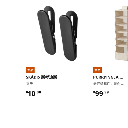
新品
新品
SKÅDIS 斯考迪斯
PURRPINGLA 普平拉
夹子
悬挂储物件，6格, 22x34x80 厘米
¥ 10.00
¥ 99.99
10
99
¥
.
00
¥
.
99