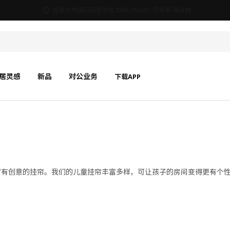
宜家在中国召回部分批次BÄSINGEN 巴辛根 淋浴椅
居灵感
新品
对公业务
下载APP
富有创意的挂帘。我们的儿童挂帘丰富多样，可让孩子的房间变得更有个