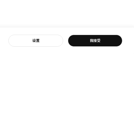
客服
设置
我接受
宜家
宜家新闻
是宜家
新闻室