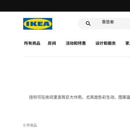
食品盒
靠垫套
深盘
食品盒
所有商品
房间
活动和特惠
设计和服务
家
挂帘可在房间里发挥巨大作用，尤其是色彩生动、图案
0 件商品