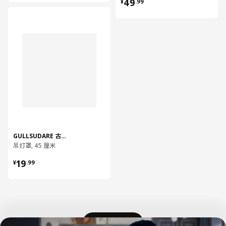
¥ 49.99
49
¥
.
99
对比
GULLSUDARE 古苏达
吊灯罩, 45 厘米
¥ 19.99
19
¥
.
99
加载更多内容