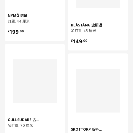
NYMÖ 诺玛
灯罩, 44 厘米
BLÅSTÅNG 波斯通
¥ 199.00
199
吊灯罩, 45 厘米
¥
.
00
¥ 149.00
149
¥
.
00
对比
对比
GULLSUDARE 古苏达
吊灯罩, 70 厘米
SKOTTORP 斯科托普