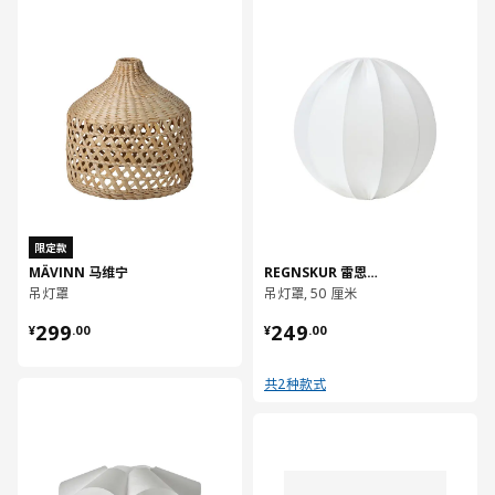
对比
对比
限定款
MÄVINN 马维宁
REGNSKUR 雷恩斯库
吊灯罩
吊灯罩, 50 厘米
¥ 299.00
¥ 249.00
299
249
¥
.
00
¥
.
00
共2种款式
对比
对比