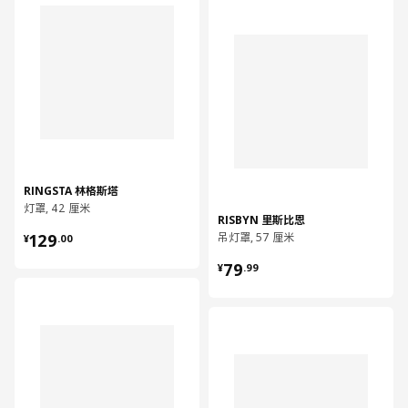
对比
RINGSTA 林格斯塔
灯罩, 42 厘米
RISBYN 里斯比恩
¥ 129.00
129
吊灯罩, 57 厘米
¥
.
00
¥ 79.99
79
¥
.
99
对比
对比