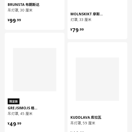
BRUNSTA 布朗斯达
吊灯罩, 30 厘米
MOLNSKIKT 摩斯琪
¥ 99.99
99
灯罩, 33 厘米
¥
.
99
¥ 79.99
79
¥
.
99
对比
对比
限定款
GREJSIMOJS 格雷希莫
吊灯罩, 45 厘米
KUDDLAVA 库拉瓦
¥ 49.99
49
吊灯罩, 59 厘米
¥
.
99