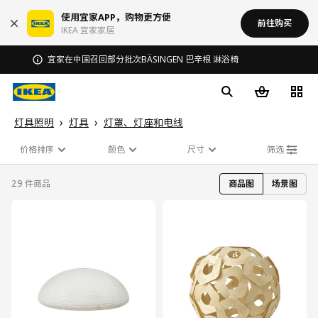
使用宜家APP，购物更方便
前往购买
IKEA 宜家家居
无锡商场发票事宜沟通
灯具照明
灯具
灯罩、灯座和电线
价格排序
颜色
尺寸
筛选
29 件商品
商品图
场景图
对比
对比