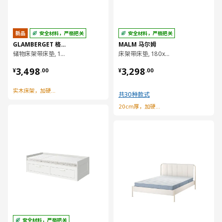
新品
安全材料，严格把关
安全材料，严格把关
GLAMBERGET 格朗贝里
MALM 马尔姆
储物床架带床垫, 150x200 厘米
床架带床垫, 180x200 厘米
¥ 3498.00
¥ 3298.00
3,498
3,298
¥
.
00
¥
.
00
实木床架，加硬弹簧床垫
共30种款式
20cm厚，加硬型弹簧床垫
对比
对比
安全材料，严格把关