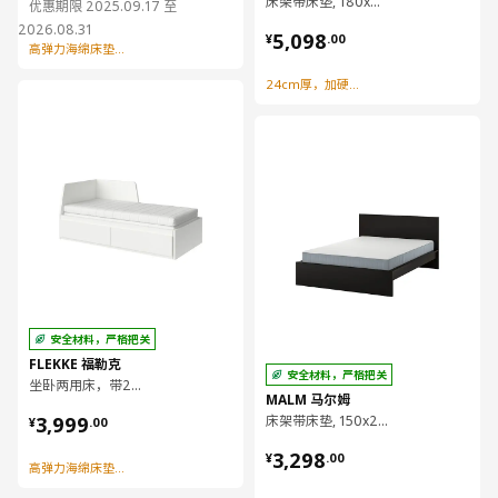
床架带床垫, 180x200 厘米
优惠期限 2025.09.17 至
¥ 5098.00
2026.08.31
5,098
¥
.
00
高弹力海绵床垫舒适支撑
24cm厚，加硬型弹簧床垫
对比
对比
安全材料，严格把关
FLEKKE 福勒克
安全材料，严格把关
坐卧两用床，带2个抽屉/2个床垫, 80x200 厘米
MALM 马尔姆
¥ 3999.00
3,999
床架带床垫, 150x200 厘米
¥
.
00
¥ 3298.00
3,298
¥
.
00
高弹力海绵床垫舒适支撑