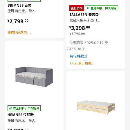
BRIMNES 百灵
更低价格
金属框架，持久耐用
坐卧两用床，带2个抽屉/2个床垫, 80x200 厘米
TÄLLÅSEN 泰洛森
¥ 2799.00
2,799
软包床架带床垫, 150x200 厘米
¥
.
00
¥ 3298.00
3,298
¥
.
00
椰棕超硬床垫，结实支撑
¥ 3798.00
¥
3,798
.
00
优惠期限 2025.09.17 至
对比
2026.08.31
共12种款式
24cm厚，加硬型弹簧床垫
对比
安全材料，严格把关
HEMNES 汉尼斯
坐卧两用床，带3个抽屉/2个床垫, 80x200 厘米
¥ 2999.00
¥
.
00