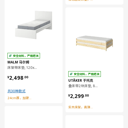
对比
安全材料，严格把关
MALM 马尔姆
床架带床垫, 120x200 厘米
¥ 2498.00
安全材料，严格把关
2,498
¥
.
00
UTÅKER 于托克
叠床带2块床垫, 80x200 厘米
共30种款式
¥ 2299.00
2,299
¥
.
00
24cm厚，加硬型弹簧床垫
实木床架，高弹力海绵床垫
对比
对比