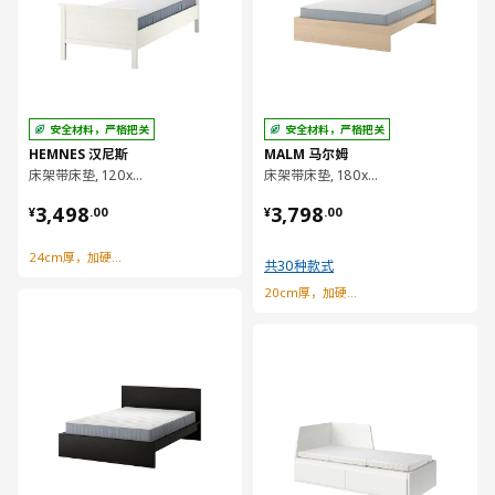
安全材料，严格把关
安全材料，严格把关
HEMNES 汉尼斯
MALM 马尔姆
床架带床垫, 120x200 厘米
床架带床垫, 180x200 厘米
¥ 3498.00
¥ 3798.00
3,498
3,798
¥
.
00
¥
.
00
24cm厚，加硬型弹簧床垫
共30种款式
20cm厚，加硬型弹簧床垫
对比
对比