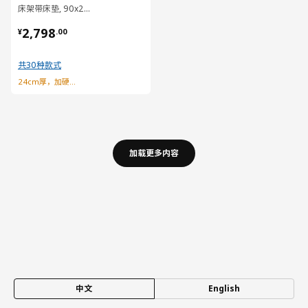
床架带床垫, 90x200 厘米
¥ 2798.00
2,798
¥
.
00
共30种款式
24cm厚，加硬型弹簧床垫
加载更多内容
中文
English