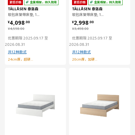
更低价格
金属框架，持久耐用
更低价格
金属框架，持久耐用
TÄLLÅSEN 泰洛森
TÄLLÅSEN 泰洛森
软包床架带床垫, 180x200 厘米
软包床架带床垫, 150x200 厘米
¥ 4098.00
¥ 2998.00
4,098
2,998
¥
.
00
¥
.
00
¥ 4598.00
¥ 3498.00
¥
4,598
.
00
¥
3,498
.
00
优惠期限 2025.09.17 至
优惠期限 2025.09.17 至
2026.08.31
2026.08.31
共12种款式
共12种款式
24cm厚，超硬型弹簧床垫
20cm厚，加硬型弹簧床垫
对比
对比