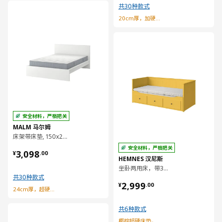
共30种款式
对比
20cm厚，加硬型弹簧床垫
对比
安全材料，严格把关
MALM 马尔姆
床架带床垫, 150x200 厘米
¥ 3098.00
安全材料，严格把关
3,098
¥
.
00
HEMNES 汉尼斯
坐卧两用床，带3个抽屉/2个床垫, 80x200 厘米
共30种款式
¥ 2999.00
2,999
¥
.
00
24cm厚，超硬型弹簧床垫
共6种款式
对比
椰棕超硬床垫，结实支撑