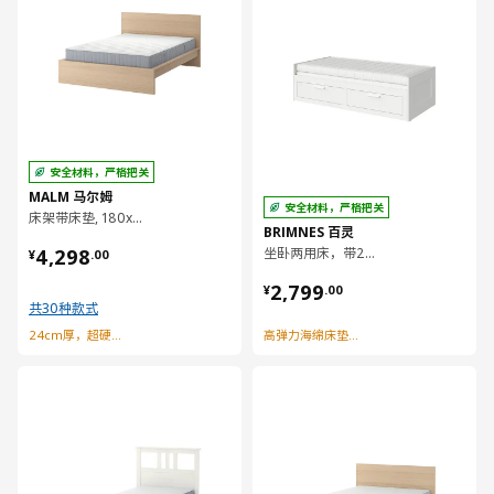
安全材料，严格把关
MALM 马尔姆
安全材料，严格把关
床架带床垫, 180x200 厘米
BRIMNES 百灵
¥ 4298.00
4,298
坐卧两用床，带2个抽屉/2个床垫, 80x200 厘米
¥
.
00
¥ 2799.00
2,799
¥
.
00
共30种款式
24cm厚，超硬型弹簧床垫
高弹力海绵床垫舒适支撑
对比
对比