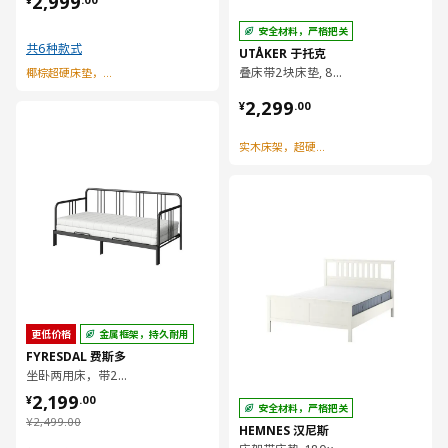
2,999
安全材料，严格把关
共6种款式
UTÅKER 于托克
叠床带2块床垫, 80x200 厘米
椰棕超硬床垫，结实支撑
¥ 2299.00
2,299
¥
.
00
对比
实木床架，超硬椰棕床垫
对比
更低价格
金属框架，持久耐用
FYRESDAL 费斯多
坐卧两用床，带2个床垫, 80x200 厘米
¥ 2199.00
2,199
¥
.
00
安全材料，严格把关
¥ 2499.00
¥
2,499
.
00
HEMNES 汉尼斯