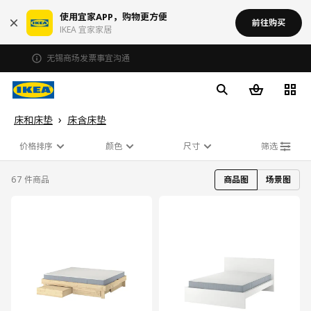
使用宜家APP，购物更方便
前往购买
IKEA 宜家家居
无锡商场发票事宜沟通
床和床垫
床含床垫
价格排序
颜色
尺寸
筛选
67 件商品
商品图
场景图
对比
对比