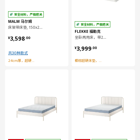
安全材料，严格把关
MALM 马尔姆
安全材料，严格把关
床架带床垫, 150x200 厘米
FLEKKE 福勒克
¥ 3598.00
3,598
坐卧两用床，带2个抽屉/2个床垫, 80x200 厘米
¥
.
00
¥ 3999.00
3,999
¥
.
00
共30种款式
24cm厚，超硬型弹簧床垫
椰棕超硬床垫，结实支撑
对比
对比