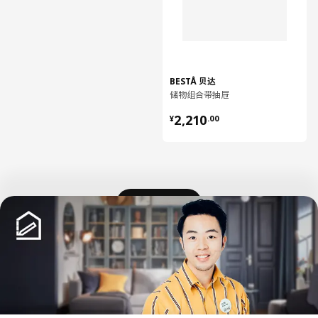
BESTÅ 贝达
储物组合带抽屉
¥ 2210.00
2,210
¥
.
00
加载更多内容