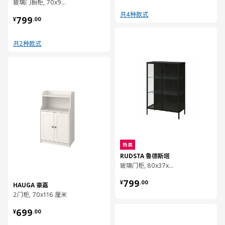
玻璃门橱柜, 70x90 厘米
¥ 799.00
共4种款式
799
¥
.
00
对比
共2种款式
对比
热卖
RUDSTA 鲁德斯塔
玻璃门柜, 80x37x120 厘米
¥ 799.00
799
¥
.
00
HAUGA 豪嘉
2门柜, 70x116 厘米
¥ 699.00
699
对比
¥
.
00