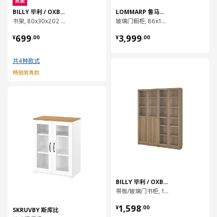
热卖
BILLY 毕利 / OXBERG 奥克伯
LOMMARP 鲁马尔普
书架, 80x30x202 厘米
玻璃门橱柜, 86x199 厘米
¥ 699.00
¥ 3999.00
699
3,999
¥
.
00
¥
.
00
共4种款式
对比
畅销常青款
对比
BILLY 毕利 / OXBERG 奥克伯
带板/玻璃门书柜, 160x30x202 厘米
¥ 1598.00
1,598
¥
.
00
SKRUVBY 斯库比