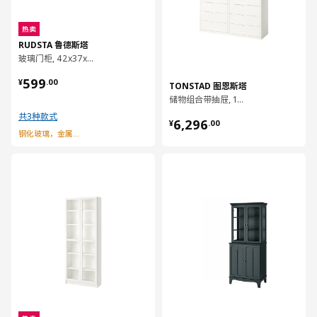
热卖
RUDSTA 鲁德斯塔
玻璃门柜, 42x37x155 厘米
¥ 599.00
599
¥
.
00
TONSTAD 图恩斯塔
储物组合带抽屉, 164x47x206 厘米
共3种款式
¥ 6296.00
6,296
¥
.
00
钢化玻璃，金属背板
对比
对比