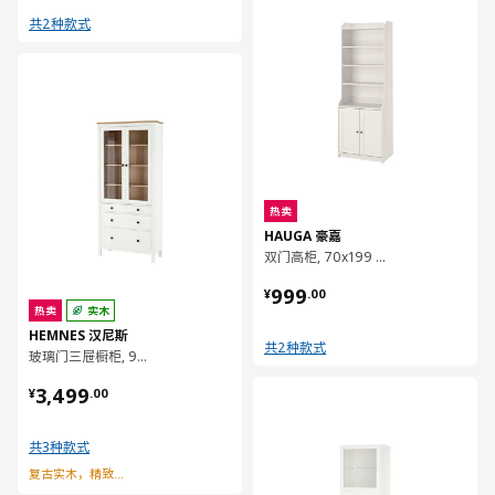
共2种款式
对比
热卖
HAUGA 豪嘉
双门高柜, 70x199 厘米
¥ 999.00
999
¥
.
00
热卖
实木
HEMNES 汉尼斯
共2种款式
玻璃门三屉橱柜, 90x198 厘米
¥ 3499.00
3,499
对比
¥
.
00
共3种款式
复古实木，精致收藏