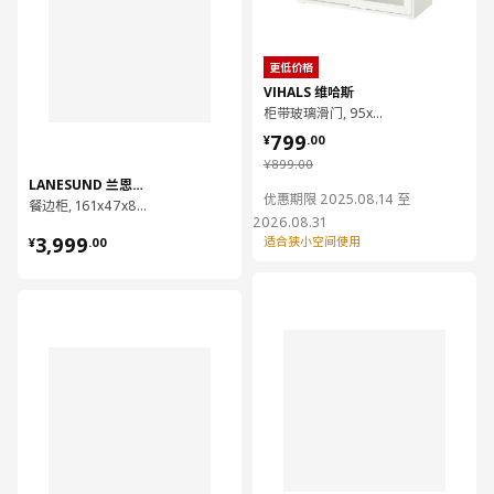
更低价格
VIHALS 维哈斯
柜带玻璃滑门, 95x37x90 厘米
¥ 799.00
799
¥
.
00
¥ 899.00
¥
899
.
00
LANESUND 兰恩颂德
优惠期限 2025.08.14 至
餐边柜, 161x47x81 厘米
2026.08.31
¥ 3999.00
3,999
适合狭小空间使用
¥
.
00
对比
对比