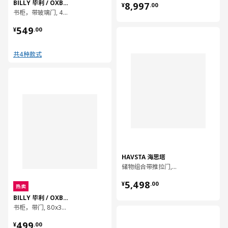
¥ 8997.00
BILLY 毕利 / OXBERG 奥克伯
8,997
¥
.
00
书柜，带玻璃门, 40x30x202 厘米
¥ 549.00
549
¥
.
00
对比
共4种款式
对比
HAVSTA 海思塔
储物组合带推拉门, 202x47x212 厘米
¥ 5498.00
5,498
¥
.
00
热卖
BILLY 毕利 / OXBERG 奥克伯
书柜，带门, 80x30x106 厘米
对比
¥ 499.00
499
¥
.
00