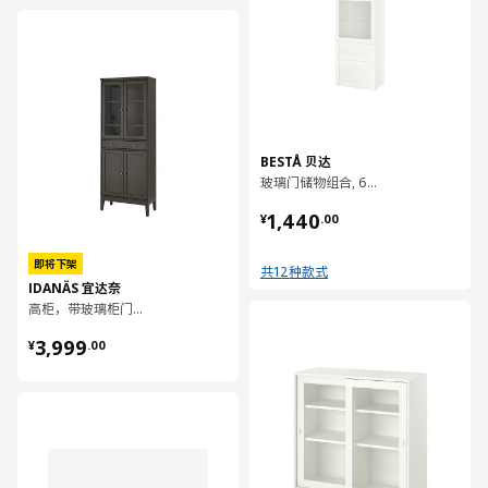
对比
BESTÅ 贝达
玻璃门储物组合, 60x42x193 厘米
¥ 1440.00
1,440
¥
.
00
即将下架
共12种款式
IDANÄS 宜达奈
高柜，带玻璃柜门和1个抽屉, 81x39x211 厘米
对比
¥ 3999.00
3,999
¥
.
00
对比