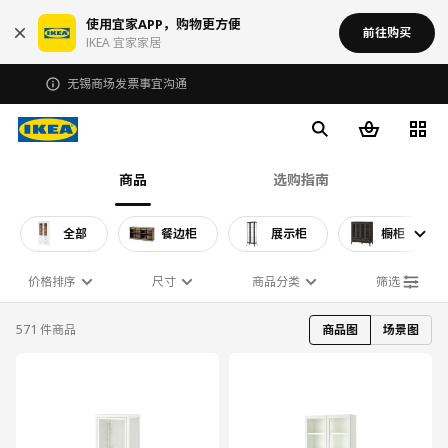
使用宜家APP，购物更方便
前往购买
IKEA 宜家家居
无锡商场发票事宜沟通
商品
选购指南
全部
餐边柜
展示柜
橱柜
价格排序
尺寸
商品分类
筛选
571 件商品
商品图
场景图
对比
对比