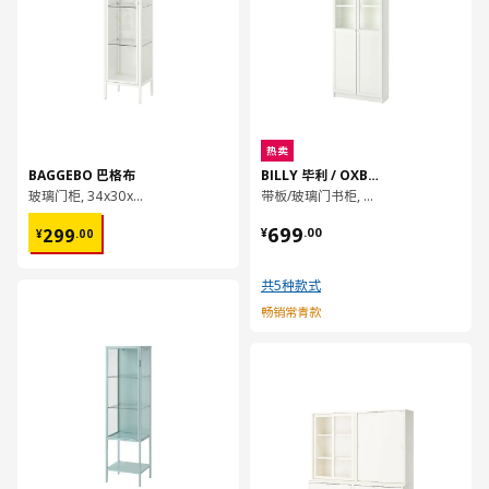
热卖
BAGGEBO 巴格布
BILLY 毕利 / OXBERG 奥克伯
玻璃门柜, 34x30x116 厘米
带板/玻璃门书柜, 80x30x202 厘米
¥ 299.00
¥ 699.00
699
299
¥
.
00
¥
.
00
共5种款式
对比
畅销常青款
对比