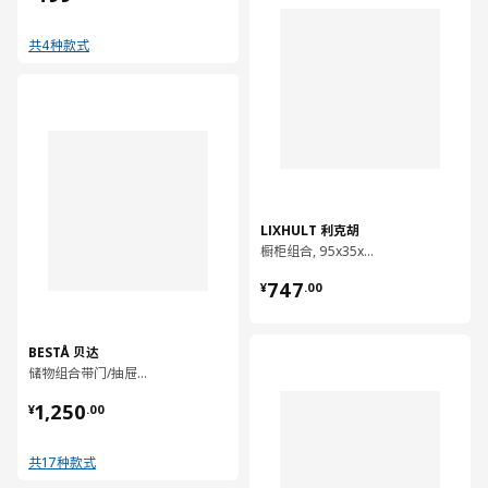
共4种款式
对比
LIXHULT 利克胡
橱柜组合, 95x35x92 厘米
¥ 747.00
747
¥
.
00
BESTÅ 贝达
对比
储物组合带门/抽屉, 120x42x75 厘米
¥ 1250.00
1,250
¥
.
00
共17种款式