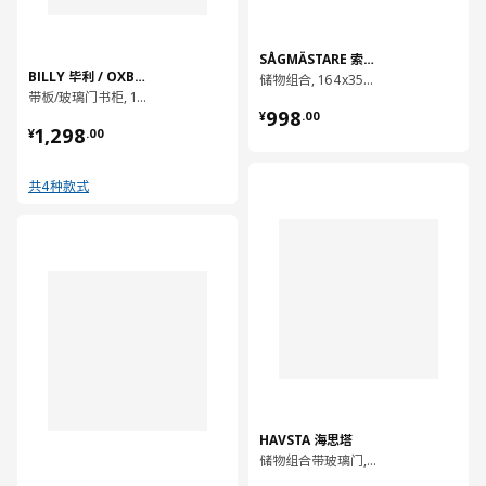
SÅGMÄSTARE 索格麦斯
BILLY 毕利 / OXBERG 奥克伯
储物组合, 164x35x128 厘米
带板/玻璃门书柜, 160x30x202 厘米
¥ 998.00
998
¥
.
00
¥ 1298.00
1,298
¥
.
00
对比
共4种款式
对比
HAVSTA 海思塔
储物组合带玻璃门, 243x47x212 厘米