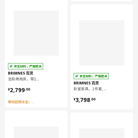
对比
安全材料，严格把关
BRIMNES 百灵
安全材料，严格把关
坐卧两用床，带2个抽屉/2个床垫, 80x200 厘米
BRIMNES 百灵
¥ 2799.00
2,799
卧室家具，2件套, 180x200 厘米
¥
.
00
¥ 3798.00
3,798
¥
.
00
椰棕超硬床垫，结实支撑
对比
对比