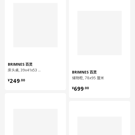
BRIMNES 百灵
床头桌, 39x41x53 厘米
BRIMNES 百灵
¥ 249.00
储物柜, 78x95 厘米
249
¥
.
00
¥ 699.00
699
¥
.
00
对比
对比