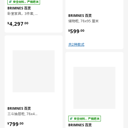
安全材料，严格把关
BRIMNES 百灵
卧室家具，3件套, 150x200 厘米
BRIMNES 百灵
¥ 4297.00
储物柜, 78x95 厘米
4,297
¥
.
00
¥ 599.00
599
¥
.
00
对比
共2种款式
对比
BRIMNES 百灵
三斗抽屉柜, 78x46x95 厘米
安全材料，严格把关
¥ 799.00
799
¥
.
00
BRIMNES 百灵