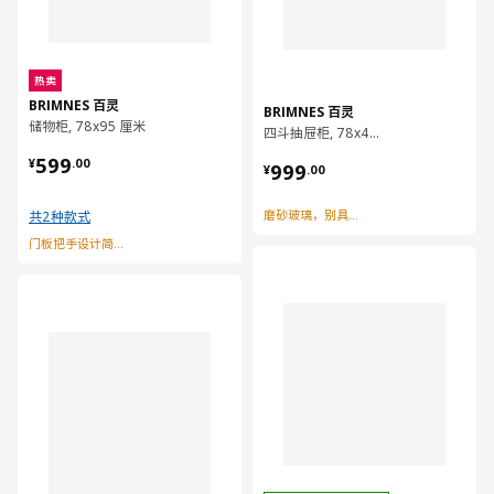
热卖
BRIMNES 百灵
BRIMNES 百灵
储物柜, 78x95 厘米
四斗抽屉柜, 78x46x124 厘米
¥ 599.00
¥ 999.00
599
¥
.
00
999
¥
.
00
磨砂玻璃，别具一格
共2种款式
门板把手设计简洁实用
对比
对比