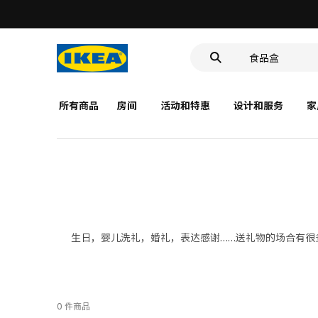
靠垫套
深盘
食品盒
所有商品
房间
活动和特惠
设计和服务
家
生日，婴儿洗礼，婚礼，表达感谢……送礼物的场合有
0 件商品