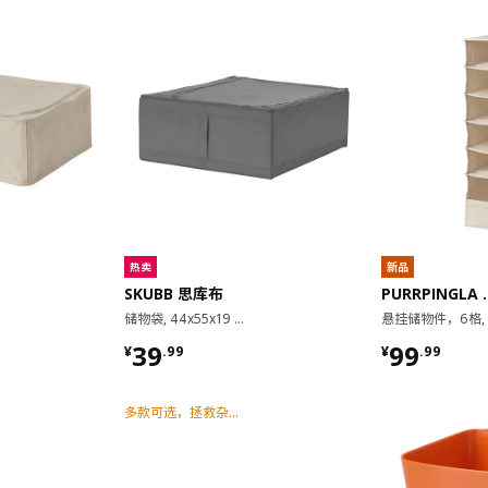
热卖
新品
SKUBB 思库布
PURRPI
储物袋, 44x55x19 厘米
¥ 39.99
¥ 99.99
39
99
¥
.
99
¥
.
99
多款可选，拯救杂乱衣柜