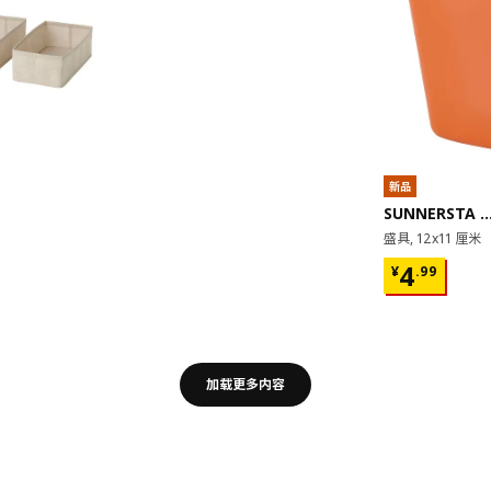
新品
SUNNERSTA 苏
盛具, 12x11 厘米
¥ 4.99
4
¥
.
99
加载更多内容