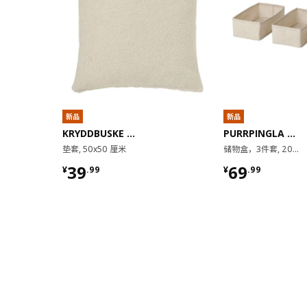
新品
新品
KRYDDBUSKE 克布斯
PURRPINGLA 普平拉
垫套, 50x50 厘米
储物盒，3件套, 20x38x12 厘米
¥ 39.99
¥ 69.99
39
69
¥
.
99
¥
.
99