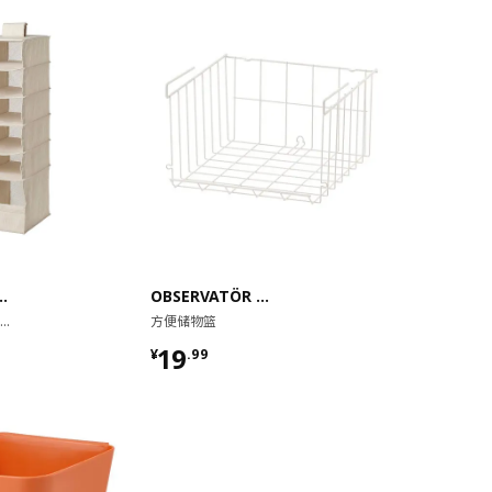
NGLA 普平拉
OBSERVATÖR 奥维特
悬挂储物件，6格, 22x34x80 厘米
方便储物篮
¥ 19.99
19
¥
.
99