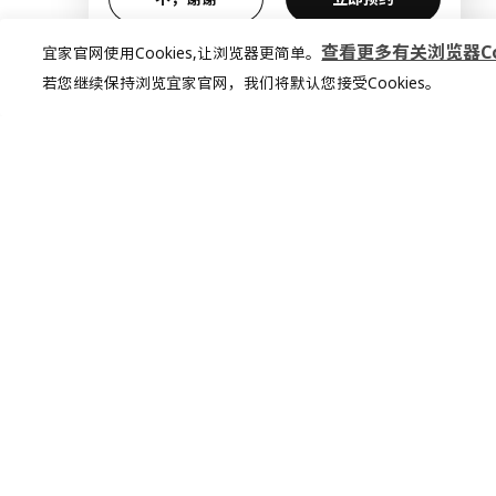
查看更多有关浏览器Coo
宜家官网使用Cookies,让浏览器更简单。
若您继续保持浏览宜家官网，我们将默认您接受Cookies。
加入宜家俱乐部
加入会员，享受专属折扣。更多个性化家
居灵感，让你的想法照进现实
查看更多
立即加入或登录