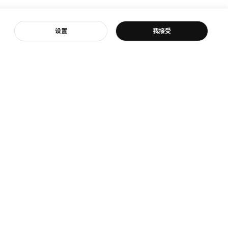
客服
设置
我接受
宜家
宜家新闻
是宜家
新闻室
我们
新闻联络
续的日常生活
商品召回