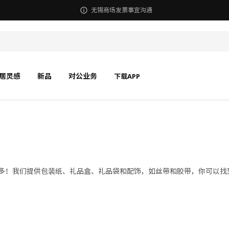
无锡商场发票事宜沟通
居灵感
新品
对公业务
下载APP
很多！我们提供包装纸、礼品盒、礼品袋和配饰，如丝带和胶带，你可以找