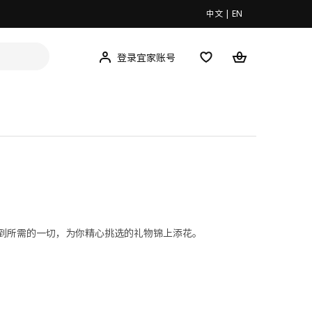
中文
|
EN
登录宜家账号
到所需的一切，为你精心挑选的礼物锦上添花。