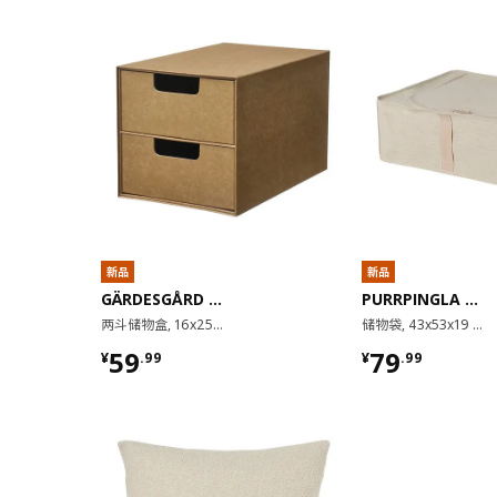
新品
新品
GÄRDESGÅRD 嘉德斯加
PURRPINGLA 普平拉
两斗储物盒, 16x25 厘米
储物袋, 43x53x19 厘米
¥ 59.99
¥ 79.99
59
79
¥
.
99
¥
.
99