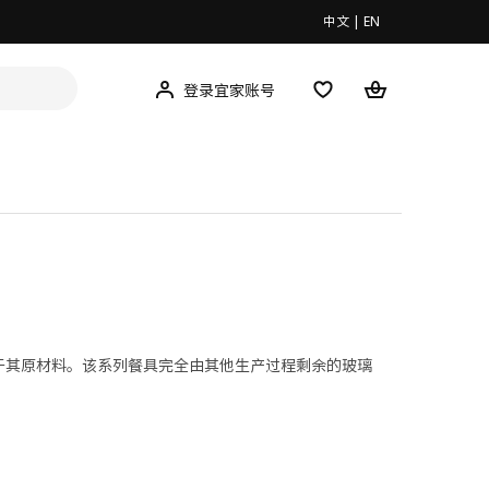
中文
|
EN
登录宜家账号
在于其原材料。该系列餐具完全由其他生产过程剩余的玻璃