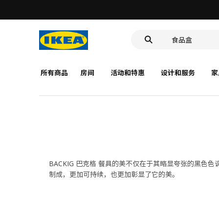
深盘
食品盒
靠垫套
深盘
所有商品
房间
活动和特惠
设计和服务
家
食品盒
BACKIG 巴克格 餐具的美不仅在于其略显夸张的黑
制成，更加可持续，也更加彰显了它的美。