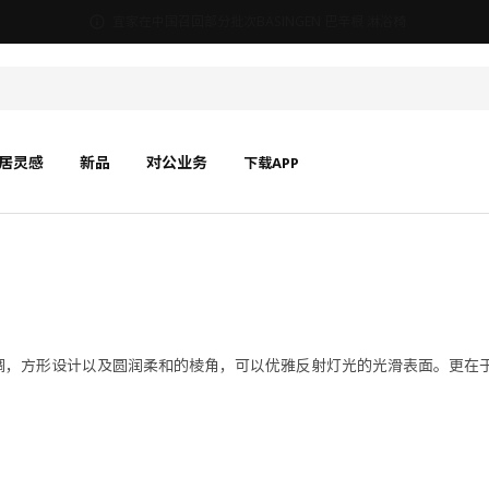
宜家在中国召回部分批次BÄSINGEN 巴辛根 淋浴椅
居灵感
新品
对公业务
下载APP
色色调，方形设计以及圆润柔和的棱角，可以优雅反射灯光的光滑表面。更