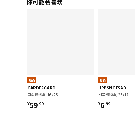
你可能会喜欢
新品
新品
GÄRDESGÅRD 嘉德斯加
UPPSNOFSAD 乌普诺萨
两斗储物盒, 16x25 厘米
附盖储物盒, 25x17x12 厘米/3.5 公升
¥ 59.99
¥ 6.99
59
6
¥
.
99
¥
.
99