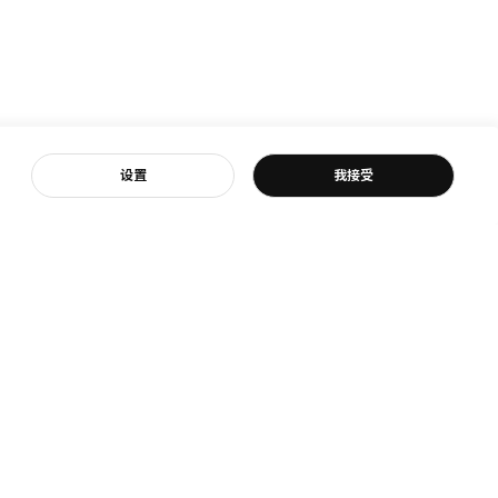
客服
设置
我接受
宜家
宜家新闻