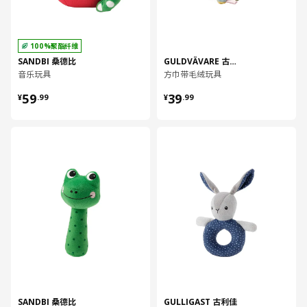
100%聚酯纤维
SANDBI 桑德比
GULDVÄVARE 古威瓦
音乐玩具
方巾带毛绒玩具
¥ 59.99
¥ 39.99
59
39
¥
.
99
¥
.
99
对比
对比
SANDBI 桑德比
GULLIGAST 古利佳