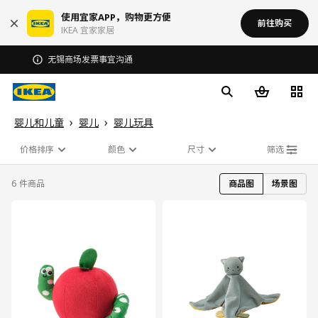
使用宜家APP，购物更方便
前往购买
IKEA 宜家家居
无锡商场发票事宜沟通
婴儿和儿童
婴儿
婴儿玩具
价格排序
颜色
尺寸
筛选
6 件商品
商品图
场景图
对比
对比