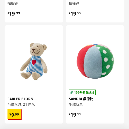
摇摇铃
摇摇铃
¥ 19.99
¥ 19.99
19
19
¥
.
99
¥
.
99
对比
对比
100%聚酯纤维
FABLER BJÖRN 费布勒 比约
SANDBI 桑德比
毛绒玩具, 21 厘米
毛绒玩具
¥ 9.99
¥ 19.99
19
9
¥
.
99
¥
.
99