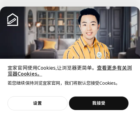
已经到底啦！
宜家官网使用Cookies,让浏览器更简单。
查看更多有关浏
中文
English
览器Cookies。
全屋设计服务
若您继续保持浏览宜家官网，我们将默认您接受Cookies。
价格透明，设计专业，现货供应
© Inter IKEA Systems B.V. 1999-2026
隐私政策
缺陷披露政策
使用条款
上海工商
沪公网安备 31010402001069号
设置
我接受
不，谢谢
立即预约
沪ICP 备17055232 号
宜家AI购物助手算法 网信算备310104755117001240013号
宜家智能搜索生成合成算法 网信算备310104755117001250025号
Cookie设置