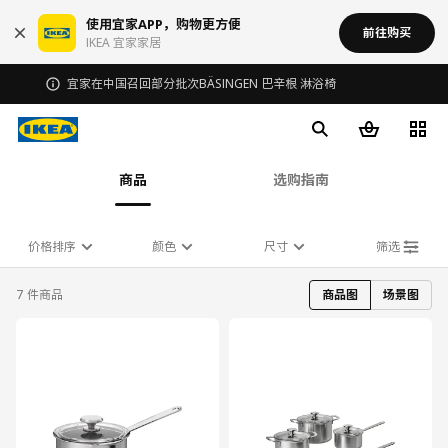
使用宜家APP，购物更方便
前往购买
IKEA 宜家家居
宜家在中国召回部分批次BÄSINGEN 巴辛根 淋浴椅
商品
选购指南
价格排序
颜色
尺寸
筛选
7 件商品
商品图
场景图
对比
对比