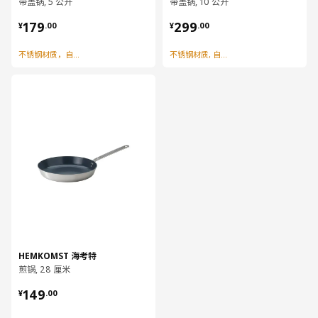
带盖锅, 5 公升
带盖锅, 10 公升
¥ 179.00
¥ 299.00
179
299
¥
.
00
¥
.
00
不锈钢材质，自带刻度及滤水口
不锈钢材质, 自带刻度精准控量
对比
HEMKOMST 海考特
煎锅, 28 厘米
¥ 149.00
149
¥
.
00