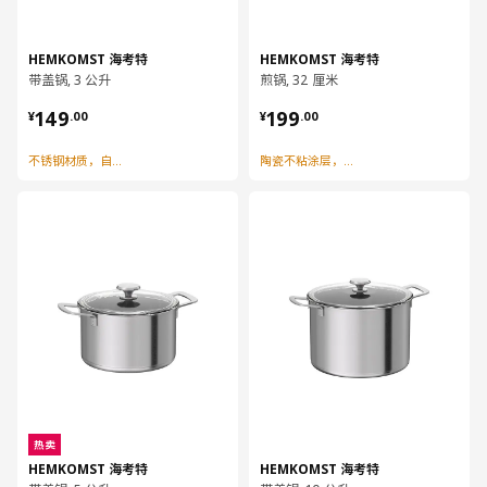
HEMKOMST 海考特
HEMKOMST 海考特
带盖锅, 3 公升
煎锅, 32 厘米
¥ 149.00
¥ 199.00
149
199
¥
.
00
¥
.
00
不锈钢材质，自带刻度及滤水口
陶瓷不粘涂层，节省用油
对比
对比
热卖
HEMKOMST 海考特
HEMKOMST 海考特