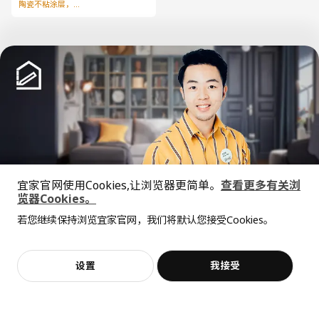
陶瓷不粘涂层，节省用油
已经到底啦！
宜家官网使用Cookies,让浏览器更简单。
查看更多有关浏
览器Cookies。
全屋设计服务
中文
English
若您继续保持浏览宜家官网，我们将默认您接受Cookies。
价格透明，设计专业，现货供应
© Inter IKEA Systems B.V. 1999-2026
设置
我接受
不，谢谢
立即预约
隐私政策
缺陷披露政策
使用条款
上海工商
沪公网安备 31010402001069号
沪ICP 备17055232 号
宜家AI购物助手算法 网信算备310104755117001240013号