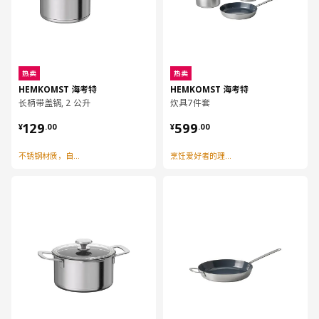
热卖
热卖
HEMKOMST 海考特
HEMKOMST 海考特
长柄带盖锅, 2 公升
炊具7件套
¥ 129.00
¥ 599.00
129
599
¥
.
00
¥
.
00
不锈钢材质，自带刻度及滤水口
烹饪爱好者的理想组合
对比
对比