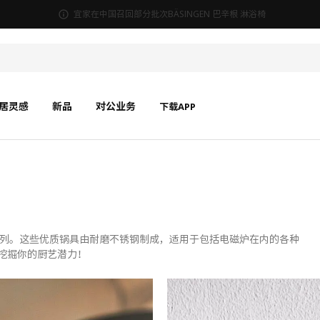
宜家在中国召回部分批次BÄSINGEN 巴辛根 淋浴椅
居灵感
新品
对公业务
下载APP
+ 系列。这些优质锅具由耐磨不锈钢制成，适用于包括电磁炉在内的各种
挖掘你的厨艺潜力！