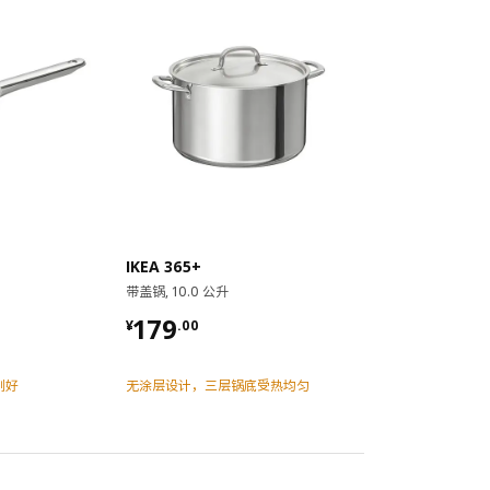
IKEA 365+
带盖锅, 10.0 公升
¥ 179.00
179
¥
.
00
刚好
无涂层设计，三层锅底受热均匀