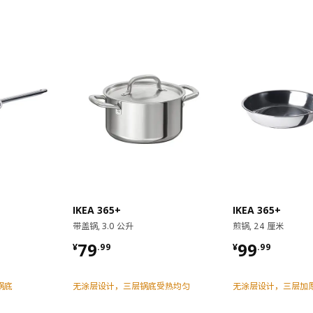
对比
对比
IKEA 365+
IKEA 365+
带盖锅, 3.0 公升
煎锅, 24 厘米
¥ 79.99
¥ 99.99
79
99
¥
.
99
¥
.
99
锅底
无涂层设计，三层锅底受热均匀
无涂层设计，三层加