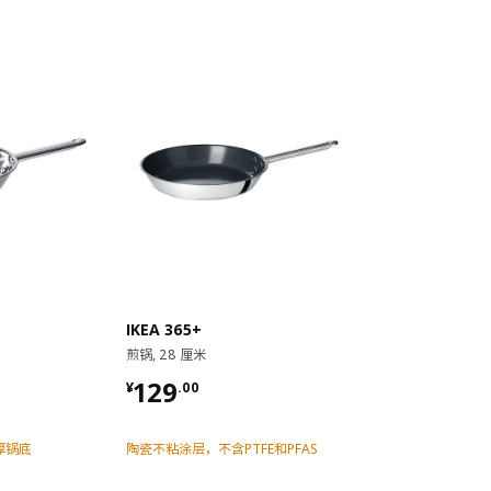
对比
IKEA 365+
煎锅, 28 厘米
¥ 129.00
129
¥
.
00
厚锅底
陶瓷不粘涂层，不含PTFE和PFAS