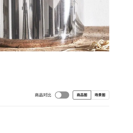
商品对比
商品图
场景图
对比