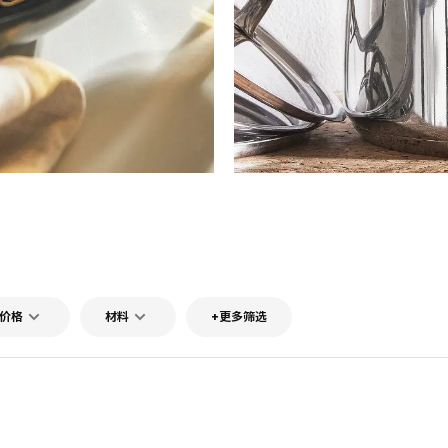
价格
材料
+更多筛选
对比
对比