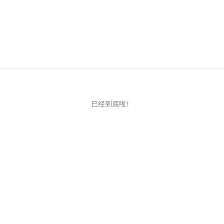
已经到底啦！