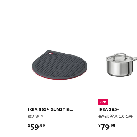
对比
对比
热卖
IKEA 365+ GUNSTIG IKEA 365+ 格温迪
IKEA 365+
磁力锅垫
长柄带盖锅, 2.0 公升
¥ 59.99
¥ 79.99
59
79
¥
.
99
¥
.
99