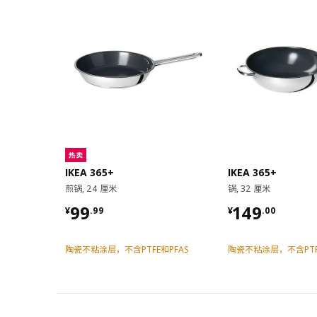
热卖
IKEA 365+
IKEA 365+
煎锅, 24 厘米
锅, 32 厘米
¥ 99.99
¥ 149.00
99
149
¥
.
99
¥
.
00
陶瓷不粘涂层，不含PTFE和PFAS
陶瓷不粘涂层，不含PTF