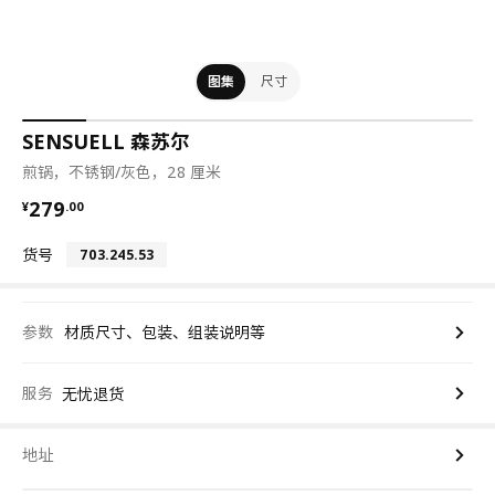
图集
尺寸
SENSUELL 森苏尔
煎锅，不锈钢/灰色，28 厘米
¥ 279.00
279
¥
.
00
货号
703.245.53
参数
材质尺寸、包装、组装说明等
服务
无忧退货
地址