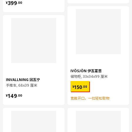
¥ 399.00
399
¥
.
00
IVÖSJÖN 伊瓦霍恩
储物柜, 33x34x99 厘米
INVALLNING 因瓦宁
¥ 150.00
手推车, 68x39 厘米
150
¥
.
00
¥ 149.00
149
¥
.
00
宽敞开口，一拉轻松取物