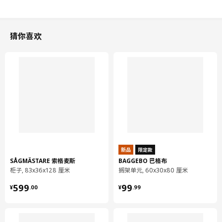
猜你喜欢
新品
限定款
SÅGMÄSTARE 索格麦斯
BAGGEBO 巴格布
柜子, 83x36x128 厘米
搁架单元, 60x30x80 厘米
¥ 599.00
¥ 99.99
599
99
¥
.
00
¥
.
99