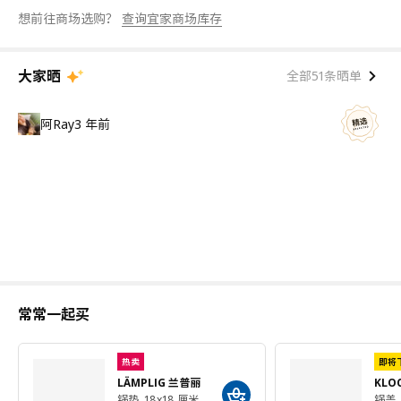
想前往商场选购？
查询宜家商场库存
大家晒
全部51条晒单
阿Ray
3 年前
常常一起买
热卖
即将
LÄMPLIG 兰普丽
KLO
锅垫, 18x18 厘米
锅盖,