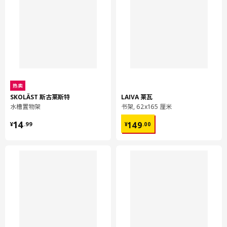
热卖
SKOLÄST 斯古莱斯特
LAIVA 莱瓦
水槽置物架
书架, 62x165 厘米
¥ 14.99
¥ 149.00
14
149
¥
.
99
¥
.
00