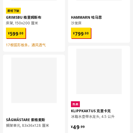
即将下架
GRIMSBU 格里姆斯布
HAMMARN 哈马恩
床架, 150x200 厘米
沙发床
¥ 599.00
¥ 799.00
599
799
¥
.
00
¥
.
00
17根弧形板条，通风透气
热卖
KLIPPKAKTUS 克里卡克
冰箱水壶带水龙头, 4.5 公升
SÅGMÄSTARE 索格麦斯
¥ 49.99
搁架单元, 83x36x128 厘米
49
¥
.
99