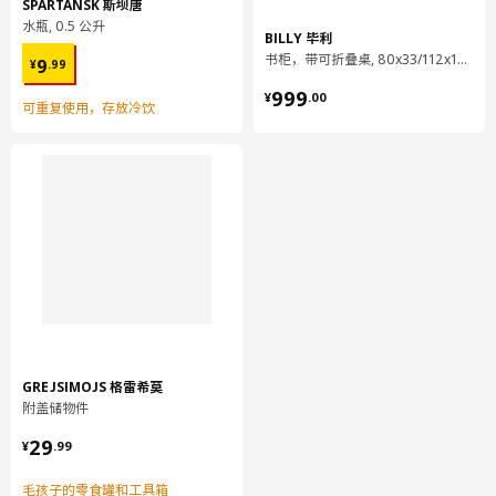
SPARTANSK 斯坝唐
水瓶, 0.5 公升
BILLY 毕利
¥ 9.99
书柜，带可折叠桌, 80x33/112x106 厘米
9
¥
.
99
¥ 999.00
999
¥
.
00
可重复使用，存放冷饮
把手设计贴合手型，手感舒适；背面有硅胶防滑，安全稳定。
平底锅锅底为加厚设计，可以方便地将食物煎烤至金黄色而不会粘
锅。
整个平底锅，从底部到侧面，在两层不锈钢之间嵌有铝制导热层。
可均匀、高效地传导热量，食物多面受热，烹饪更加简便。
不锈钢平底锅易于吸收热量，并可长久保温，您只需较低热量便可
GREJSIMOJS 格雷希莫
做好食物，非常节能。
附盖储物件
¥ 29.99
29
¥
.
99
适用于各种类型的灶具，包括电磁炉。
毛孩子的零食罐和工具箱