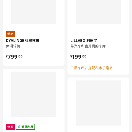
新品
DYVLINGE 杜威林格
LILLABO 利乐宝
休闲转椅
带汽车和直升机的车库
¥ 799.00
¥ 199.00
799
199
¥
.
00
¥
.
00
三层车库，搭配积木乐趣多
热卖
循环利用