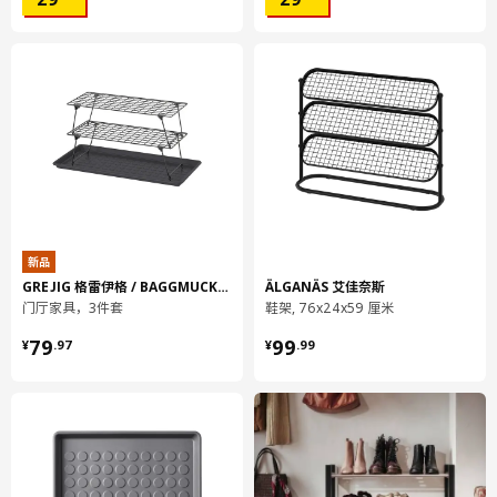
新品
GREJIG 格雷伊格 / BAGGMUCK 贝格马克
ÄLGANÄS 艾佳奈斯
门厅家具，3件套
鞋架, 76x24x59 厘米
¥ 79.97
¥ 99.99
79
99
¥
.
97
¥
.
99