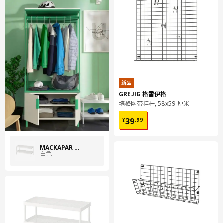
新品
GREJIG 格雷伊格
墙格网带挂杆, 58x59 厘米
¥ 39.99
39
¥
.
99
MACKAPÄR 马凯帕
白色