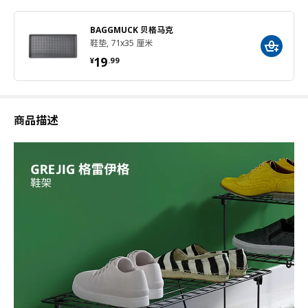
BAGGMUCK 贝格马克
鞋垫, 71x35 厘米
¥ 19.99
19
¥
.
99
商品描述