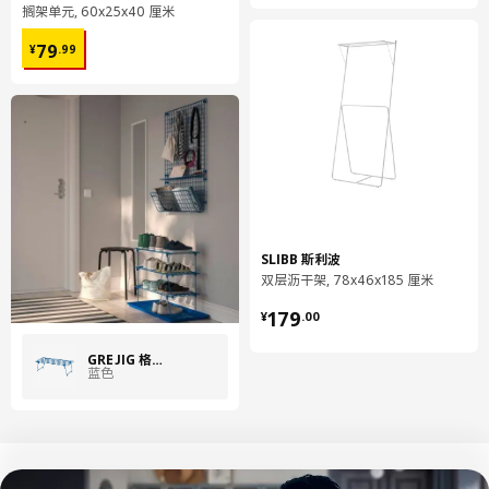
搁架单元, 60x25x40 厘米
¥ 79.99
79
¥
.
99
SLIBB 斯利波
双层沥干架, 78x46x185 厘米
¥ 179.00
179
¥
.
00
GREJIG 格雷伊格
蓝色