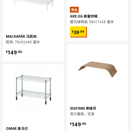
新品
GREJIG 格雷伊格
壁式储物袋, 58x17x28 厘米
¥ 39.99
39
¥
.
99
MACKAPÄR 马凯帕
鞋架, 78x32x40 厘米
¥ 149.00
149
¥
.
00
SIGFINN 希格芬
显示器架，定高
¥ 149.00
149
¥
.
00
OMAR 奥马尔