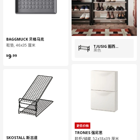
BAGGMUCK 贝格马克
鞋垫, 46x35 厘米
TJUSIG 图西格
黑色
¥ 9.99
9
¥
.
99
更低价格
TRONES 强尼思
SKOSTALL 斯古道
鞋柜/储藏, 52x18x39 厘米