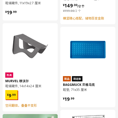
¥ 149.00/2 个
鞋储藏件, 11x19x27 厘米
149
¥
.
00
/2 个
¥ 19.99
¥ 199.00/2 个
¥
199
.
00
/2 个
19
¥
.
99
横竖随心搭配，储物百变金刚
热卖
新品
限定款
MURVEL 穆沃尔
BAGGMUCK 贝格马克
鞋储藏件, 14x14x24 厘米
鞋垫, 71x35 厘米
¥ 9.99
9
¥
.
99
¥ 19.99
19
¥
.
99
空间翻倍，叠叠不变形