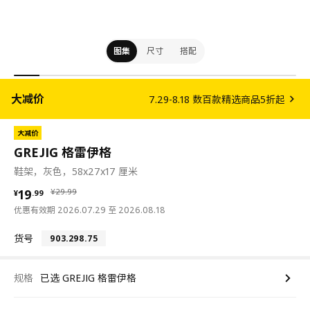
图集
尺寸
搭配
大减价
7.29-8.18 数百款精选商品5折起
大减价
GREJIG 格雷伊格
鞋架，灰色，58x27x17 厘米
¥ 19.99
¥ 29.99
19
¥
29
.
99
¥
.
99
优惠有效期 2026.07.29 至 2026.08.18
货号
903.298.75
规格
已选 GREJIG 格雷伊格