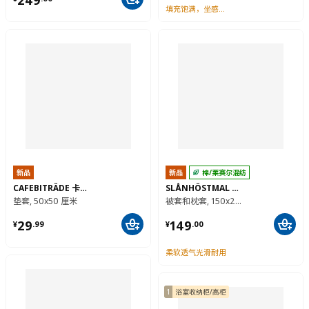
填充饱满，坐感舒适
新品
新品
棉/莱赛尔混纺
CAFEBITRÄDE 卡菲比加得
SLÅNHÖSTMAL 斯隆霍冒
垫套, 50x50 厘米
被套和枕套, 150x200/50x80 厘米
¥ 29.99
¥ 149.00
29
149
¥
.
99
¥
.
00
柔软透气光滑耐用
1
浴室收纳柜/高柜