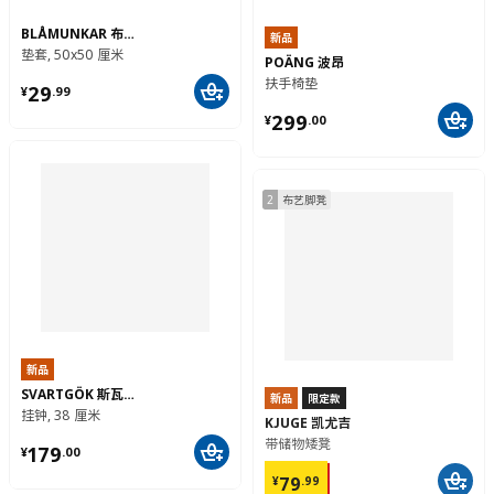
BLÅMUNKAR 布拉蒙卡
新品
垫套, 50x50 厘米
POÄNG 波昂
¥ 29.99
扶手椅垫
29
¥
.
99
¥ 299.00
299
¥
.
00
2
布艺脚凳
新品
SVARTGÖK 斯瓦约克
新品
限定款
挂钟, 38 厘米
KJUGE 凯尤吉
¥ 179.00
带储物矮凳
179
¥
.
00
¥ 79.99
79
¥
.
99