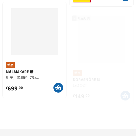
2
儿童灯具
新品
NÅLMAKARE 诺玛卡
新品
柜子，带脚轮, 79x44x88 厘米
KORVSNÖRE 科瓦诺伦
¥ 699.00
LED台灯
699
¥
.
00
¥ 149.00
149
¥
.
00
4
花瓶