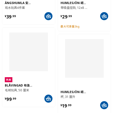
带吸盘镜子
带吸盘篮筐, 26x13x7 厘米
¥ 39.99
¥ 29.99
39
29
¥
.
99
¥
.
99
根据成长高度 自由调节
最大可承重3kg
ÄNGSHUMLA 安斯户拉
HUMLESJÖN 胡姆勒霍
戏水玩具4件套
带吸盘挂钩, 12x8 厘米
¥ 39.99
¥ 29.99
39
29
¥
.
99
¥
.
99
最大可承重3kg