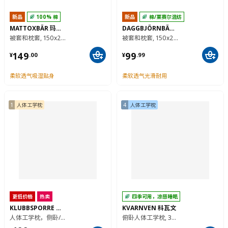
新品
100% 棉
新品
棉/莱赛尔混纺
MATTOXBÄR 玛托斯巴
DAGGBJÖRNBÄR 达格比奥巴
被套和枕套, 150x200/50x80 厘米
被套和枕套, 150x200/50x80 厘米
¥ 149.00
¥ 99.99
149
99
¥
.
00
¥
.
99
柔软透气吸湿贴身
柔软透气光滑耐用
1
人体工学枕
4
人体工学枕
更低价格
热卖
四季可用，凉感睡眠
KLUBBSPORRE 克鲁布斯珀勒
KVARNVEN 科瓦文
人体工学枕，侧卧/仰卧, 41x70 厘米
俯卧人体工学枕, 39x69 厘米