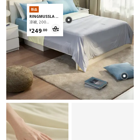
新品
RINGMUSSLA 灵慕丝凉
凉被, 200x230 厘米
¥ 249.00
249
¥
.
00