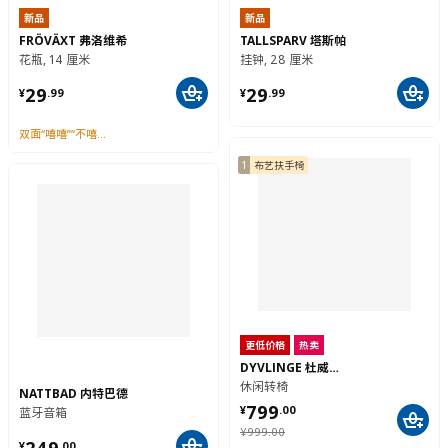
新品
新品
FRÖVÄXT 弗洛维希
TALLSPARV 塔斯帕
花瓶, 14 厘米
挂钟, 28 厘米
¥ 29.99
¥ 29.99
29
29
¥
.
99
¥
.
99
双面“嘻嘻”“不嘻嘻”
1
布艺扶手椅
更低价格
热卖
DYVLINGE 杜威林格
休闲转椅
NATTBAD 内特巴德
¥ 799.00
799
¥
.
00
蓝牙音箱
¥ 999.00
¥
999
.
00
¥ 249.00
249
¥
.
00