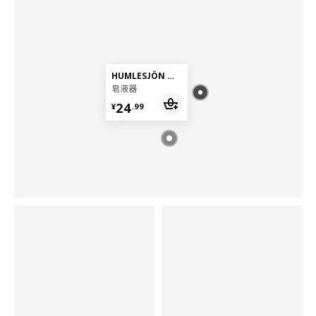
清爽沐浴好放松
洗去一身闷热，舒缓燥热情绪、享受玩水乐趣，让全家人都能享受
各自的沐浴时光
HUMLESJÖN 胡姆勒霍