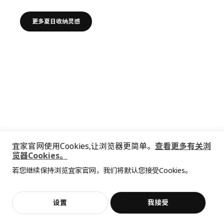
好好收 玩一夏​
给孩子的玩具找个归处，给自己的爱好留片天地，再把出行
宜家官网使用Cookies,让浏览器更简单。
查看更多有关浏
装备收拾利落。收得从容，玩得尽兴！
览器Cookies。
若您继续保持浏览宜家官网，我们将默认您接受Cookies。
更多夏日收纳灵感
设置
我接受