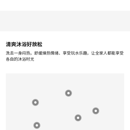
热卖
食品分类
热卖
KLIPPKAKTUS 克里卡克
VARDAGEN 瓦达恩
冰箱储物盒, 32x14x14 厘米
带龙头水罐, 5.0 公升
¥ 29.99
¥ 149.00
29
149
¥
.
99
¥
.
00
独立龙头卫生，加厚通透玻璃
加载更多