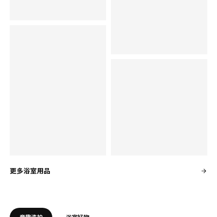
皂液器
¥ 24.99
24
¥
.
99