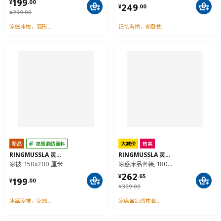
¥ 199.00
199
¥ 249.00
¥
.
00
249
¥
.
00
¥ 299.00
¥
299
.
00
凉感冰枕，弧形贴合
记忆海绵，俯卧枕
新品
凉感混纺面料
大减价
热卖
RINGMUSSLA 灵慕丝凉
RINGMUSSLA 灵慕丝凉
凉被, 150x200 厘米
凉感床品套装, 180x200/50x80 厘米
¥ 262.65
262
¥ 199.00
¥
.
65
199
¥
.
00
¥ 309.00
¥
309
.
00
冰丝凉被，凉感进阶，柔软加倍
凉席含凉感枕套，功能 3in1