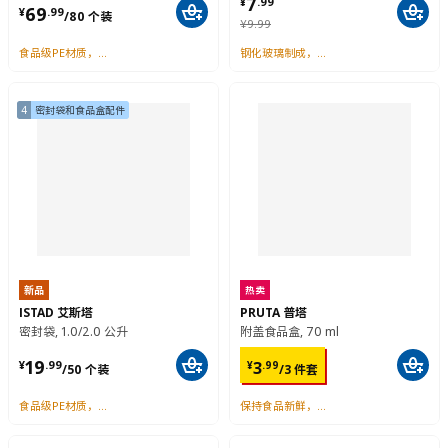
2
玻璃水杯
新品
更低价格
ISTAD 艾斯塔
POKAL 博克尔
密封袋, 1/2/4 公升
杯子, 35 厘升
¥ 7.99
7
¥ 69.99/80 个装
¥
.
99
69
¥
.
99
/80 个装
¥ 9.99
¥
9
.
99
食品级PE材质，拉链密封保鲜
钢化玻璃制成，冷热饮皆宜
4
密封袋和食品盒配件