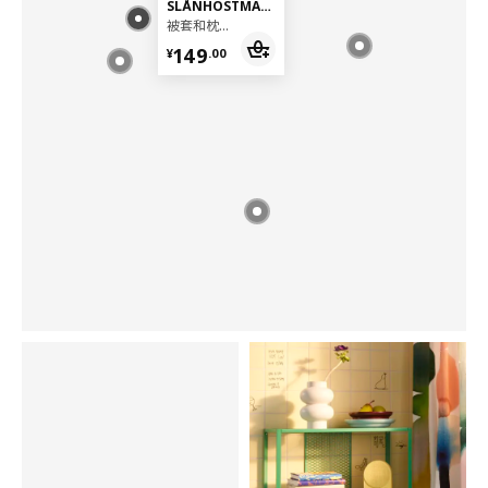
SLÅNHÖSTMAL 斯隆霍冒
被套和枕套, 150x200/50x80 厘米
¥ 149.00
149
¥
.
00