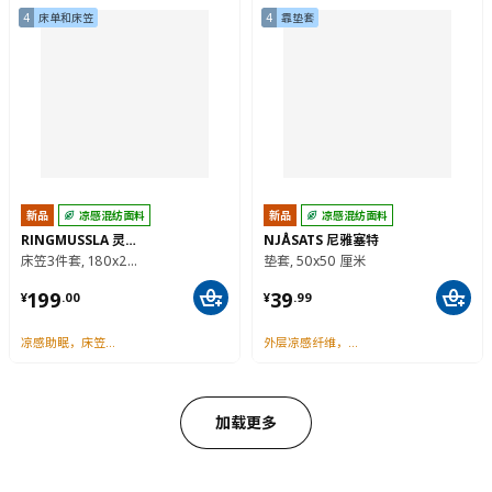
4
床单和床笠
4
靠垫套
新品
凉感混纺面料
新品
凉感混纺面料
RINGMUSSLA 灵慕丝凉
NJÅSATS 尼雅塞特
床笠3件套, 180x200/50x80 厘米
垫套, 50x50 厘米
¥ 199.00
¥ 39.99
199
39
¥
.
00
¥
.
99
凉感助眠，床笠含2件枕套
外层凉感纤维，清凉触感
加载更多