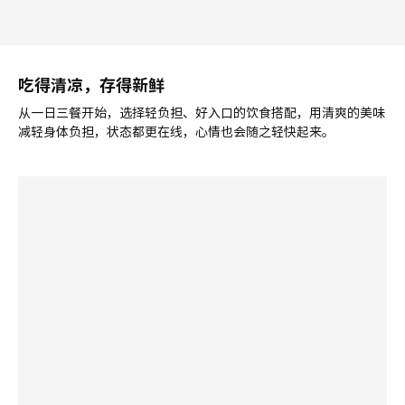
新品
FRÖVÄXT 弗洛维希
花瓶, 10 厘米
¥ 19.99
19
¥
.
99
双面“嘻嘻”“不嘻嘻”
吃得清凉，存得新鲜