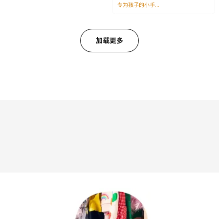
热卖
BLÅVINGAD 布洛凡格
毛绒玩具, 50 厘米
HUMLESJÖN 胡姆勒霍
¥ 99.99
杯, 31 厘升
99
¥
.
99
¥ 19.99
19
¥
.
99
专为孩子的小手而设计
加载更多