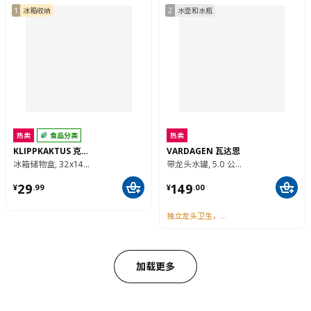
新品
热卖
ISTAD 艾斯塔
PRUTA 普塔
密封袋, 1.0/2.0 公升
附盖食品盒, 70 ml
¥ 19.99/50 个装
¥ 3.99/3 件套
19
3
¥
.
99
¥
.
99
/50 个装
/3 件套
食品级PE材质，密封保鲜
保持食品新鲜，防止串味
1
冰箱收纳
2
水壶和水瓶