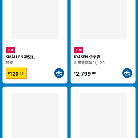
热卖
实木
SKOGSTA 斯古塔
实木
餐桌, 235x100 厘米
HAUGA 豪嘉
¥ 4499.00
椅子
4,499
¥
.
00
¥ 199.00
199
¥
.
00
HAUGA 豪嘉
热卖
折叠桌, 55/82/109x74 厘米
KYRRE 叙勒
¥ 699.00
凳
¥
.
00