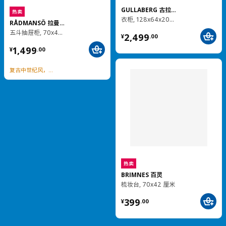
热卖
PAX 帕克思 / BERGSBO 伯尔思波
衣柜组合, 150x60x236 厘米
BRIMNES 百灵
¥ 2930.00
衣柜带3个门, 117x50x190 厘米
2,930
¥
.
00
¥ 1299.00
1,299
¥
.
00
即将下架
MALM 马尔姆
六斗抽屉柜, 160x78 厘米
IDÅSEN 伊朵森
抽屉柜带脚轮, 42x61 厘米