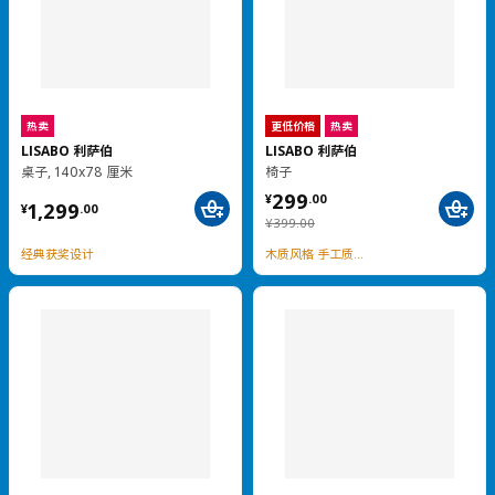
¥ 799.00
HAUGA 豪嘉
799
¥
.
00
开放式衣柜/3抽屉, 70x199 厘米
¥ 1299.00
1,299
¥
.
00
从容搭配，看得见的收纳
加载更多
餐桌餐椅