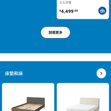
IDÅSEN 伊朵森
热卖
抽屉柜带脚轮, 42x61 厘米
MITTZON 米特丛
¥ 799.00
带脚轮的可折叠桌子, 140x70 厘米
799
¥
.
00
¥ 1799.00
1,799
¥
.
00
灵活移动，静音闭合