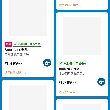
热卖
热卖
RULLERUM 鲁勒鲁姆
KIVIK 奇维
电动躺椅
双人沙发
¥ 3999.00
¥ 4999.00
3,999
4,999
¥
.
00
¥
.
00
接触面头层牛皮