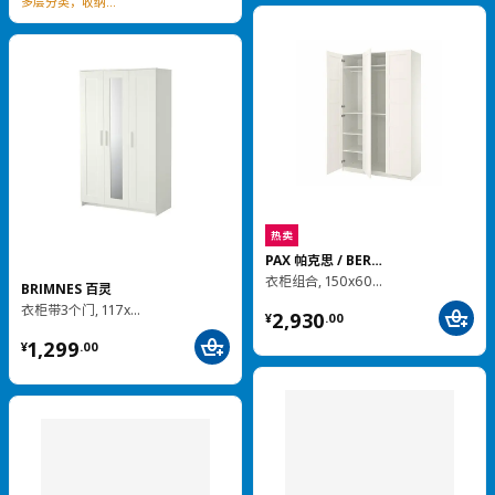
卧室储物
热卖
BRUKSVARA 布瓦拉
GULLABERG 古拉贝利
2门2屉衣柜, 79x57x201 厘米
双门鞋柜, 88x30x122 厘米
¥ 799.00
¥ 999.00
999
799
¥
.
00
¥
.
00