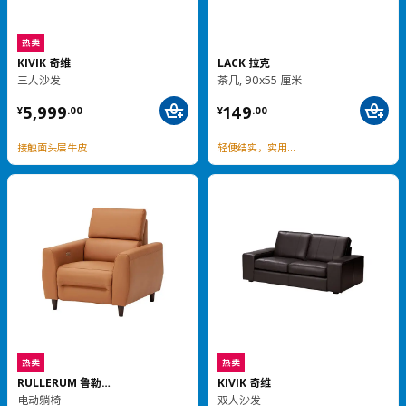
BOLLSIDAN 波席当
ALEX 阿来斯
坐/站两用式办公桌, 140x70 厘米
九屉柜, 36x116 厘米
¥ 1499.00
¥ 999.00
1,499
999
¥
.
00
¥
.
00
电动升降，价格亲民
更低价格
BOLLSIDAN 波席当
热卖
坐/站两用式办公桌, 160x70 厘米
LENNART 列纳特
¥ 1799.00
1,799
¥
.
00
抽屉柜
¥ 1999.00
¥
1,999
.
00
¥ 79.99
79
¥
.
99
电动升降，密胺贴面