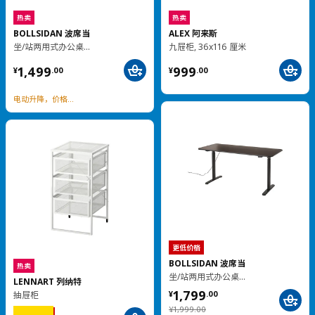
¥ 999.00
¥ 1299.00
999
1,299
¥
.
00
¥
.
00
热卖
更低价格
热卖
LISABO 利萨伯
LISABO 利萨伯
桌子, 140x78 厘米
椅子
¥ 299.00
299
¥ 1299.00
¥
.
00
1,299
¥
.
00
¥ 399.00
¥
399
.
00
经典获奖设计
木质风格 手工质感