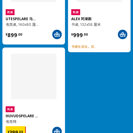
699
¥ 129.00
129
¥
.
00
热卖
实木
NORDEN 诺顿
热卖
折叠式餐桌, 26/89/152x80 厘米
TEODORES 帝奥多斯
¥ 1499.00
椅子
1,499
¥
.
00
¥ 199.00
199
¥
.
00
小巧可变形，适合小户型
金属框架，可承重220斤