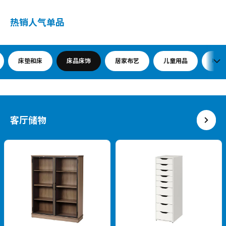
热销人气单品
床垫和床
床品床饰
居家布艺
儿童用品
收纳
客厅储物