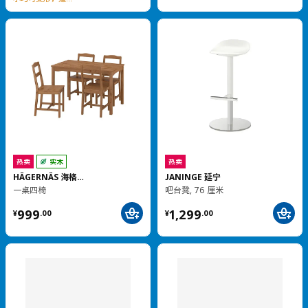
即将下架
MALM 马尔姆
四斗抽屉柜, 80x100 厘米
热卖
¥ 779.00
BRUKSVARA 布瓦拉
779
¥
.
00
晒衣架, 78x147 厘米
卧室必备，空间分类大师
¥ 99.99
99
¥
.
99
小巧实用，打造次净衣区
VITBERGET 维特贝里特
鞋柜/储藏, 105x40x107 厘米
热卖