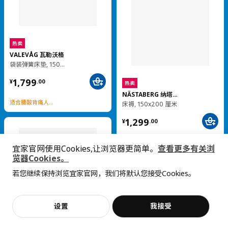
热卖
FRIHETEN 弗瑞顿
热卖
三人沙发床
STOCKHOLM 斯德哥尔摩
¥ 2999.00
三人沙发
2,999
¥
.
00
¥ 14999.00
14,999
¥
.
00
操作简单，实用储物
全粒面头层牛皮
宜家官网使用Cookies,让浏览器更简单。
查看更多有关浏
览器Cookies。
若您继续保持浏览宜家官网，我们将默认您接受Cookies。
设置
我接受
FÖRLUNDA 弗伦达
矮凳
BORGEBY 伯格比