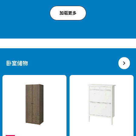
平价中古风，提升氛围感
HAUGA 豪嘉
2门柜, 70x116 厘米
¥ 699.00
BRIMNES 百灵
699
¥
.
00
书架, 60x190 厘米
¥ 799.00
799
¥
.
00
多重空间，简约百搭