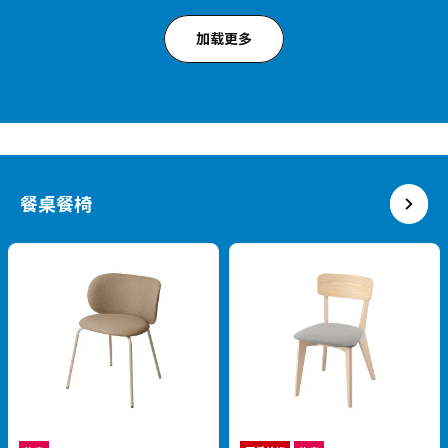
¥ 1379.00
1,379
¥
.
00
¥ 799.00
799
¥
.
00
充足容量，多元收纳专家
灵活移动，静音闭合
GULLABERG 古拉贝利
热卖
衣柜, 128x64x201 厘米
RÅDMANSÖ 拉曼斯
¥ 2499.00
五斗抽屉柜, 70x48x132 厘米
2,499
¥
.
00
¥ 1499.00
1,499
¥
.
00
复古中世纪风，尽显优雅