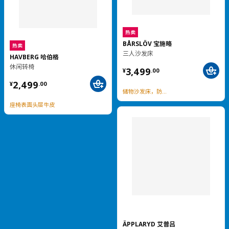
UTESPELARE 乌斯佩
ALEX 阿来斯
电竞桌, 160x80 厘米
书桌, 132x58 厘米
¥ 899.00
¥ 999.00
899
999
¥
.
00
¥
.
00
书桌化妆台，双重实用
热卖
HUVUDSPELARE 胡福斯佩
热卖
电竞椅
VIMUND 维蒙德
¥ 399.00
儿童书桌椅
399
¥
.
00
¥ 499.00
499
¥
.
00