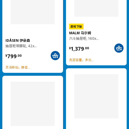
热卖
KILBERGET 奇贝里特
BRUKSVARA 布瓦拉
五斗抽屉柜, 76x102 厘米
2门2屉衣柜, 79x57x201 厘米
¥ 799.00
¥ 799.00
799
799
¥
.
00
¥
.
00
多层分类，收纳更百搭