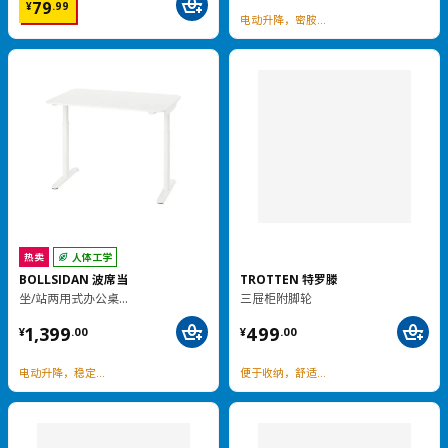
热卖
实木
MARIUS 玛留斯
STEFAN 斯第芬
凳, 45 厘米
椅子
¥ 29.99
¥ 199.00
199
29
¥
.
00
¥
.
99
可承重200斤，可叠放