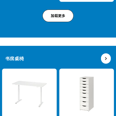
热卖
NORDEN 诺顿
热卖
折叠式餐桌, 26/89/152x80 厘米
SKANSNÄS 斯堪奈斯
¥ 1299.00
椅子
1,299
¥
.
00
¥ 999.00
999
¥
.
00
小巧可变形，适合小户型
热卖
实木
热卖
HÄGERNÄS 海格纳斯
JANINGE 延宁
一桌四椅
吧台凳, 76 厘米