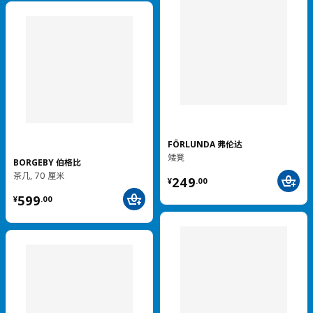
热卖
热卖
SMÄLLEN 斯迈仁
IDÅSEN 伊朵森
转椅
柜带玻璃滑门, 120x140 厘米
¥ 129.00
¥ 2799.00
2,799
129
¥
.
00
¥
.
00
热卖
热卖