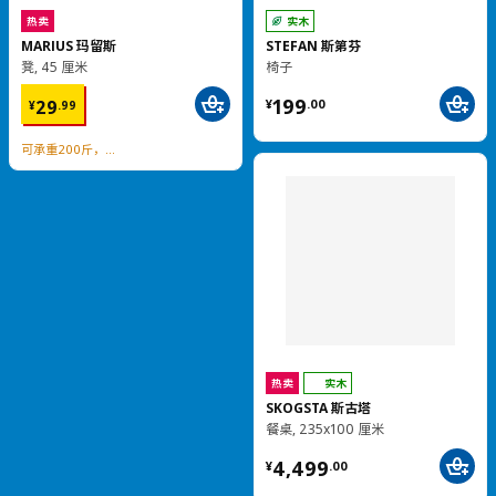
热卖
更低价格
热卖
KRYLBO 克里博
LISABO 利萨伯
椅子
椅子
¥ 399.00
399
¥ 449.00
¥
.
00
449
¥
.
00
¥ 499.00
¥
499
.
00
木质风格 手工质感