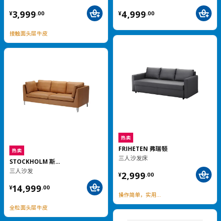
热卖
人体工学
BOLLSIDAN 波席当
TROTTEN 特罗滕
坐/站两用式办公桌, 120x70 厘米
三屉柜附脚轮
¥ 1399.00
¥ 499.00
1,399
499
¥
.
00
¥
.
00
电动升降，稳定不易晃
便于收纳，舒适百搭