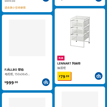
¥ 899.00
¥
899
.
00
适合狭小空间使用
热卖
LENNART 列纳特
抽屉柜
FJÄLLBO 耶伯
¥ 79.99
电视柜, 150x36x54 厘米
79
¥
.
99
¥ 999.00
999
¥
.
00