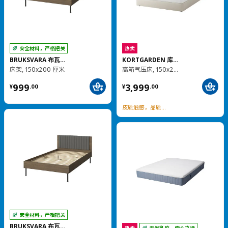
热卖
人体工学
热卖
HATTEFJÄLL 哈德夫耶尔
MITTZON 米特丛
带扶手办公椅
带脚轮的笔记本电脑桌, 66x50 厘米
¥ 1799.00
¥ 999.00
1,799
999
¥
.
00
¥
.
00
灵活升降，桌面可倾斜
加载更多