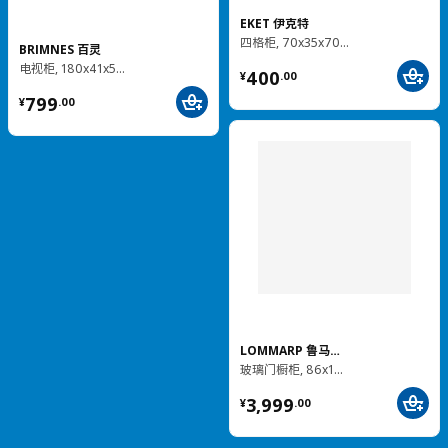
EKET 伊克特
四格柜, 70x35x70 厘米
BRIMNES 百灵
¥ 400.00
电视柜, 180x41x53 厘米
400
¥
.
00
¥ 799.00
799
¥
.
00
LOMMARP 鲁马尔普
热卖
玻璃门橱柜, 86x199 厘米
BILLY 毕利
¥ 3999.00
书架, 80x28x202 厘米
3,999
¥
.
00
¥ 499.00
499
¥
.
00