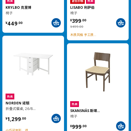
热卖
BRIMNES 百灵
梳妆台, 70x42 厘米
¥ 399.00
GLAMBERGET 格朗贝里
399
¥
.
00
3滑门衣柜, 117x63x150 厘米
¥ 2299.00
2,299
¥
.
00