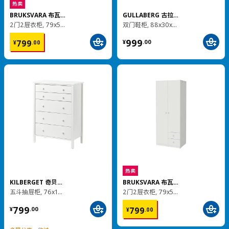
热卖
BRIMNES 百灵
电视柜, 180x41x53 厘米
¥ 799.00
799
¥
.
00
实木
HEMNES 汉尼斯
书架, 90x198 厘米
¥ 1499.00
1,499
¥
.
00
加载更多