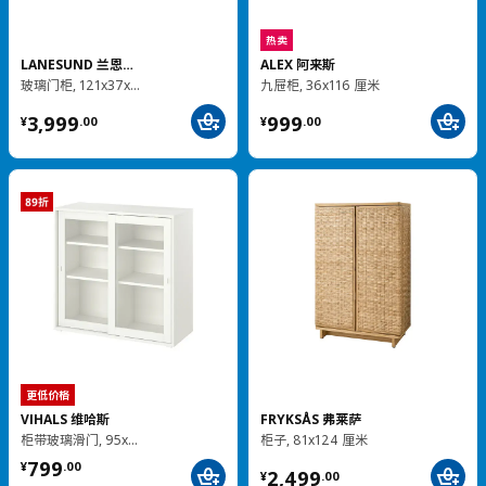
热卖
LANESUND 兰恩颂德
ALEX 阿来斯
玻璃门柜, 121x37x152 厘米
九屉柜, 36x116 厘米
¥ 3999.00
¥ 999.00
3,999
999
¥
.
00
¥
.
00
更低价格
VIHALS 维哈斯
FRYKSÅS 弗莱萨
柜带玻璃滑门, 95x37x90 厘米
柜子, 81x124 厘米
¥ 799.00
799
¥ 2499.00
¥
.
00
2,499
¥
.
00