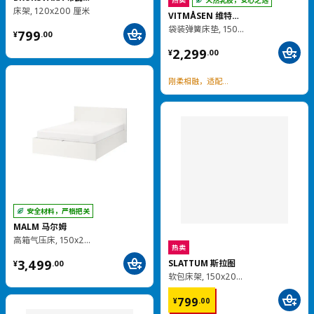
沙发茶几
热卖
KIVIK 奇维
LACK 拉克
三人沙发
茶几, 90x55 厘米
¥ 5999.00
¥ 149.00
5,999
149
¥
.
00
¥
.
00
接触面头层牛皮
轻便结实，实用百搭