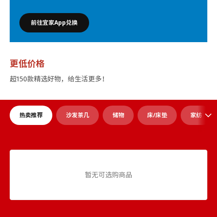
前往宜家App兑换
更低价格
超150款精选好物，给生活更多！
热卖推荐
沙发茶几
储物
床/床垫
家纺
暂无可选购商品