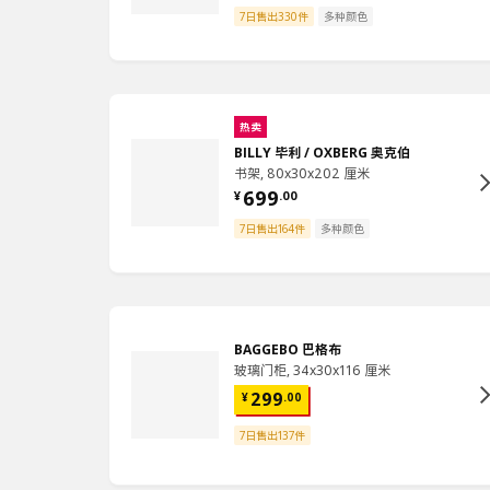
7日售出330件
多种颜色
热卖
BILLY 毕利 / OXBERG 奥克伯
书架, 80x30x202 厘米
699
¥
.
00
7日售出164件
多种颜色
BAGGEBO 巴格布
玻璃门柜, 34x30x116 厘米
299
¥
.
00
7日售出137件