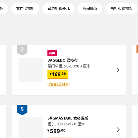
柜
文件储物柜
餐边柜和长几
房间隔断
书柜和置物架
热卖
BAGGEBO 巴格布
带门单柜, 50x30x80 厘米
169
¥
.
00
7日售出594件
SÅGMÄSTARE 索格麦斯
柜子, 83x36x128 厘米
599
¥
.
00