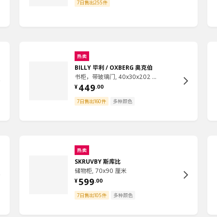
7日售出255件
热卖
BILLY 毕利 / OXBERG 奥克伯
书柜，带玻璃门, 40x30x202 厘米
449
¥
.
00
7日售出160件
多种颜色
热卖
SKRUVBY 斯库比
储物柜, 70x90 厘米
599
¥
.
00
7日售出105件
多种颜色