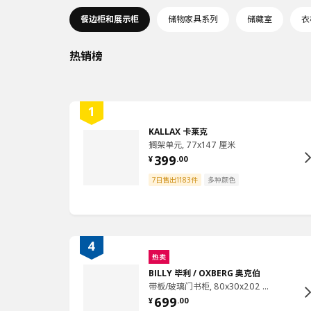
餐边柜和展示柜
储物家具系列
储藏室
衣
热销榜
KALLAX 卡莱克
搁架单元, 77x147 厘米
399
¥
.
00
7日售出1183件
多种颜色
热卖
BILLY 毕利 / OXBERG 奥克伯
带板/玻璃门书柜, 80x30x202 厘米
699
¥
.
00