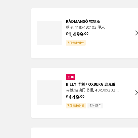
RÅDMANSÖ 拉曼斯
柜子, 118x49x103 厘米
1,499
¥
.
00
7日售出91件
热卖
BILLY 毕利 / OXBERG 奥克伯
带板/玻璃门书柜, 40x30x202 厘米
449
¥
.
00
7日售出64件
多种颜色