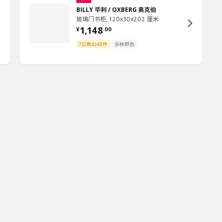
BILLY 毕利 / OXBERG 奥克伯
玻璃门书柜, 120x30x202 厘米
1,148
¥
.
00
7日售出48件
多种颜色