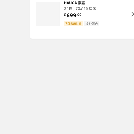
HAUGA 豪嘉
2门柜, 70x116 厘米
699
¥
.
00
7日售出61件
多种颜色