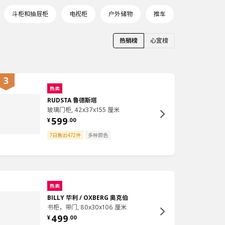
斗柜和抽屉柜
电视柜
户外储物
推车
热销榜
心宜榜
热卖
RUDSTA 鲁德斯塔
玻璃门柜, 42x37x155 厘米
599
¥
.
00
7日售出472件
多种颜色
热卖
BILLY 毕利 / OXBERG 奥克伯
书柜，带门, 80x30x106 厘米
499
¥
.
00