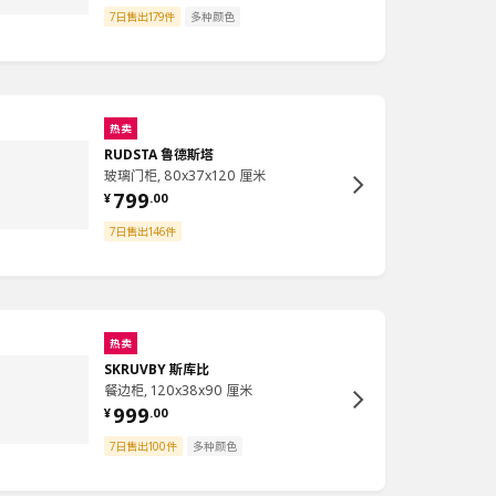
7日售出179件
多种颜色
热卖
RUDSTA 鲁德斯塔
玻璃门柜, 80x37x120 厘米
799
¥
.
00
7日售出146件
热卖
SKRUVBY 斯库比
餐边柜, 120x38x90 厘米
999
¥
.
00
7日售出100件
多种颜色