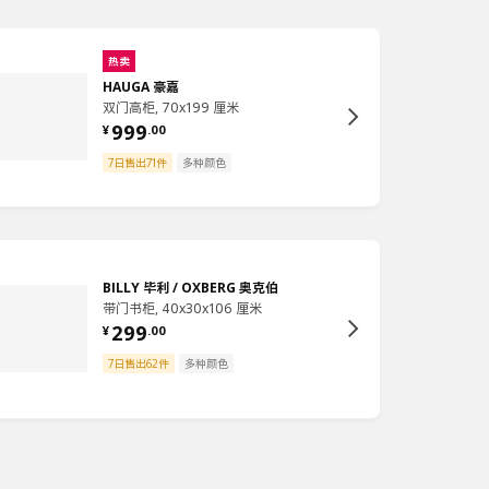
热卖
HAUGA 豪嘉
双门高柜, 70x199 厘米
999
¥
.
00
7日售出71件
多种颜色
BILLY 毕利 / OXBERG 奥克伯
带门书柜, 40x30x106 厘米
299
¥
.
00
7日售出62件
多种颜色