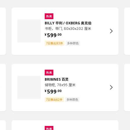
热卖
BILLY 毕利 / OXBERG 奥克伯
书柜，带门, 80x30x202 厘米
599
¥
.
00
7日售出83件
多种颜色
热卖
BRIMNES 百灵
储物柜, 78x95 厘米
599
¥
.
00
7日售出62件
多种颜色
热卖