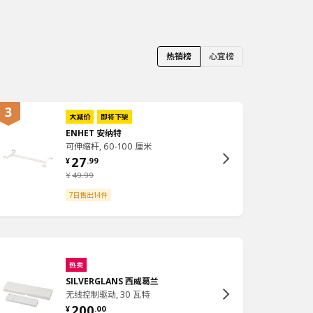
热销榜
心宜榜
大减价
即将下架
ENHET 安纳特
可伸缩杆, 60-100 厘米
27
¥
.
99
¥
49
.
99
7日售出14件
热卖
SILVERGLANS 西威葛兰
无线控制驱动, 30 瓦特
200
¥
.
00