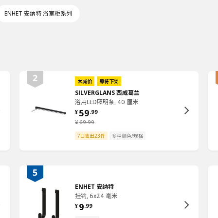
ENHET 安纳特 浴室柜系列
大减价
即将下架
SILVERGLANS 西威葛兰
浴用LED照明条, 40 厘米
59
¥
.
99
¥
69
.
99
7日售出23件
多种颜色/规格
ENHET 安纳特
挂钩, 6x24 毫米
9
¥
.
99