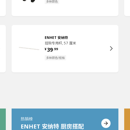
多种颜色
ENHET 安纳特
挂钩专用杆, 57 厘米
39
¥
.
99
多种颜色/规格
热销榜
ENHET 安纳特 厨房搭配