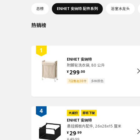
总榜
ENHET 安纳特 配件系列
浴室水龙头
热销榜
ENHET 安纳特
附脚轮洗衣袋, 80 公升
299
¥
.
00
7日售出38件
多种颜色
大减价
即将下架
ENHET 安纳特
悬挂搁板内配件, 26x28x15 厘米
29
¥
.
99
¥
49
.
99