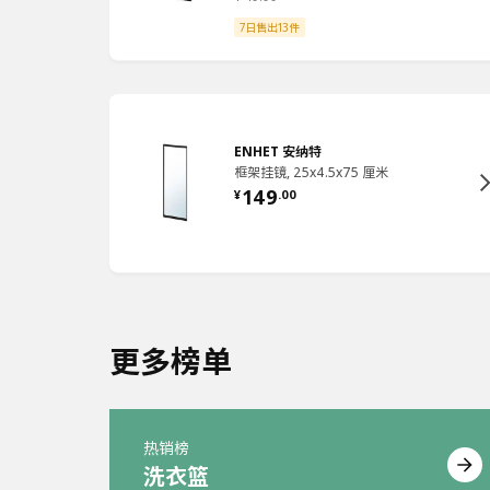
7日售出13件
ENHET 安纳特
框架挂镜, 25x4.5x75 厘米
149
¥
.
00
更多榜单
热销榜
洗衣篮