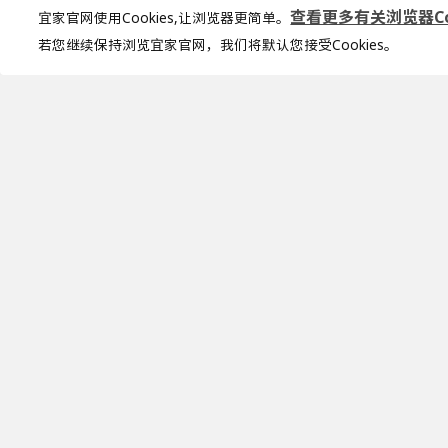
查看更多有关浏览器Coo
宜家官网使用Cookies,让浏览器更简单。
若您继续保持浏览宜家官网，我们将默认您接受Cookies。
加入宜家俱乐部
加入会员，享受专属折扣。更多个性化家
居灵感，让你的想法照进现实
查看更多