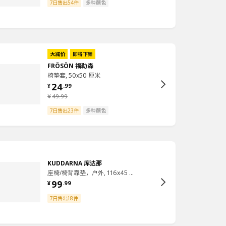
7日售出54件
多种颜色
大减价
即将下架
FRÖSÖN 福勒森
椅垫套, 50x50 厘米
24
¥
.
99
¥
49
.
99
7日售出23件
多种颜色
KUDDARNA 库达那
座椅/椅背靠垫，户外, 116x45 厘米
99
¥
.
99
7日售出18件