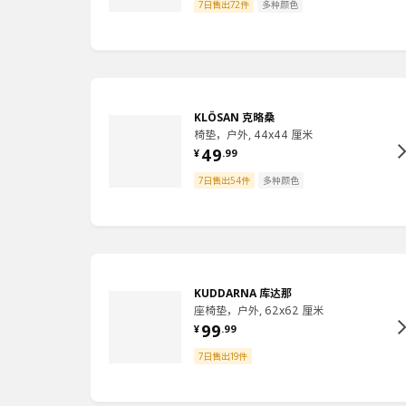
7日售出72件
多种颜色
KLÖSAN 克略桑
椅垫，户外, 44x44 厘米
49
¥
.
99
7日售出54件
多种颜色
KUDDARNA 库达那
座椅垫，户外, 62x62 厘米
99
¥
.
99
7日售出19件