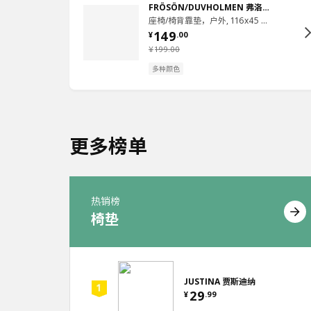
FRÖSÖN/DUVHOLMEN 弗洛松／杜霍蒙
座椅/椅背靠垫，户外, 116x45 厘米
149
¥
.
00
¥
199
.
00
多种颜色
更多榜单
热销榜
椅垫
JUSTINA 贾斯迪纳
29
¥
.
99