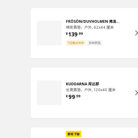
FRÖSÖN/DUVHOLMEN 弗洛松／杜霍蒙
椅背靠垫，户外, 62x44 厘米
139
¥
.
99
7日售出16件
多种颜色
KUDDARNA 库达那
长凳靠垫，户外, 120x40 厘米
99
¥
.
99
即将下架