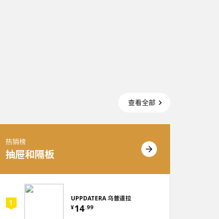
查看全部
热销榜
热销榜
抽屉和隔板
户外
UPPDATERA 乌普道拉
14
¥
.
99