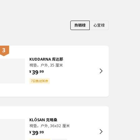
热销榜
心宜榜
KUDDARNA 库达那
椅垫，户外, 35 厘米
39
¥
.
99
7日售出96件
KLÖSAN 克略桑
椅垫，户外, 36x32 厘米
39
¥
.
99