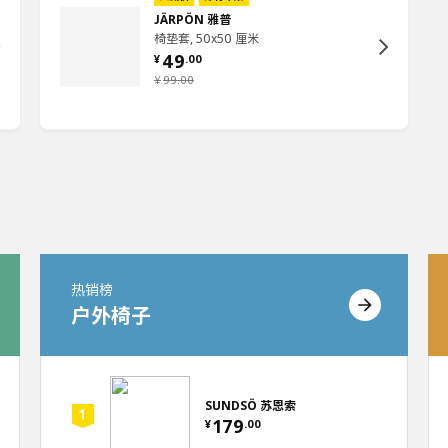
JÄRPÖN 雅普
椅垫套, 50x50 厘米
49
¥
.
00
¥
99
.
00
热销榜
户外椅子
SUNDSÖ 苏恩索
179
¥
.
00