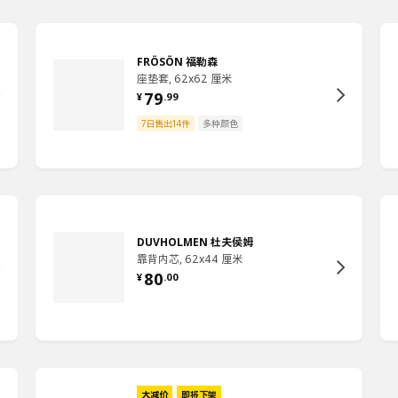
FRÖSÖN 福勒森
座垫套, 62x62 厘米
79
¥
.
99
7日售出14件
多种颜色
DUVHOLMEN 杜夫侯姆
靠背内芯, 62x44 厘米
80
¥
.
00
大减价
即将下架