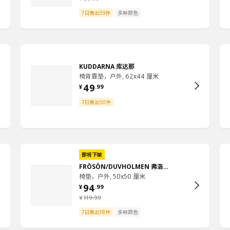
7日售出59件
多种颜色
KUDDARNA 库达那
椅背靠垫，户外, 62x44 厘米
49
¥
.
99
7日售出50件
即将下架
FRÖSÖN/DUVHOLMEN 弗洛松／杜霍蒙
椅垫，户外, 50x50 厘米
94
¥
.
99
¥
119
.
99
7日售出18件
多种颜色