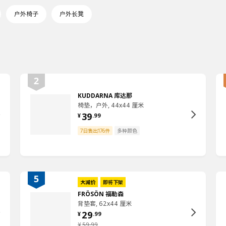
户外椅子
户外长凳
KUDDARNA 库达那
椅垫，户外, 44x44 厘米
39
¥
.
99
7日售出176件
多种颜色
大减价
即将下架
FRÖSÖN 福勒森
背垫套, 62x44 厘米
29
¥
.
99
¥
59
.
99