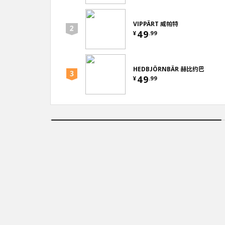
VIPPÄRT 威帕特
49
¥
.
99
HEDBJÖRNBÄR 赫比约巴
49
¥
.
99