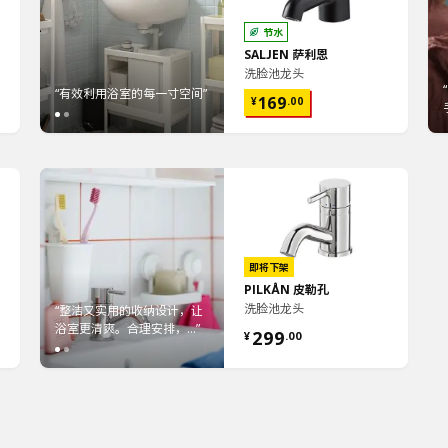
节水
SALJEN 萨利恩
“为浴室增添一丝神秘与个
洗脸池龙头
心
“颜值和质感都很在线 磨砂哑
性，选择抢眼的LUNDSKÄR
光黑色款是真的很有质...”
“有效利用浴室的每一寸空间”
...”
“浴室的清爽一角”
“有
169
¥
.
00
即将下架
PILKÅN 皮勒孔
洗脸池龙头
将洗
“整洁又实用的收纳设计，让
“利用吸盘收纳小物品，将洗
“整
.”
浴室更清爽。合理安排，...”
手台面的杂物腾空，保持...”
浴室
299
¥
.
00