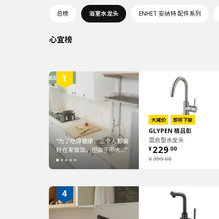
总榜
浴室水龙头
ENHET 安纳特 配件系列
心宜榜
大减价
即将下架
GLYPEN 格吕彭
混合型水龙头
 急寻一个让身心
“为了吃得健康，三个人都偏
“ 浴室里的混合型水龙头，
“家里的两个🚻都统一装
229
¥
.
00
 喜欢去...”
好在家做饭。但由于不大...”
雅设计，带来舒适体验...”
德莫洗脸池柜套装，配...
¥
399
.
00