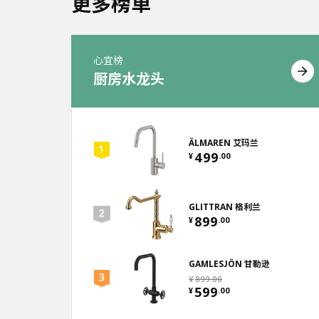
更多榜单
心宜榜
厨房水龙头
ÄLMAREN 艾玛兰
499
¥
.
00
GLITTRAN 格利兰
899
¥
.
00
GAMLESJÖN 甘勒逊
¥
899
.
00
599
¥
.
00