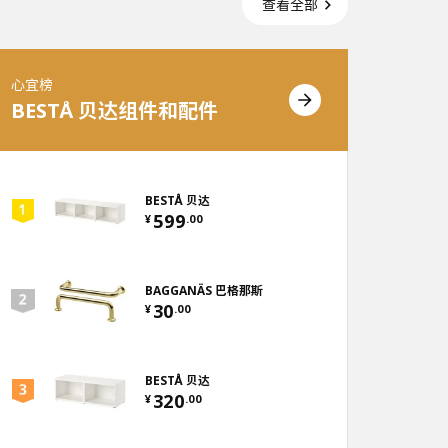
查看全部
心宜榜
心宜榜
BESTÅ 贝达组件和配件
抽屉
BESTÅ 贝达
599
¥
.
00
BAGGANÄS 巴格那斯
30
¥
.
00
BESTÅ 贝达
320
¥
.
00