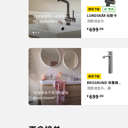
即将下架
节水
LUNDSKÄR 伦斯卡
“为浴室增添一丝神秘与个
洗脸池龙头
都很在线 磨砂哑
性，选择抢眼的LUNDSKÄR
“嘈杂的环境 急寻一个让身
很有质...”
...”
放松的私密空间 喜欢去...”
“浴室的清爽一角”
699
¥
.
00
即将下架
BROGRUND 布鲁格隆德
洗脸池龙头，高
“利用吸盘收纳小物品，
“内容来自于荷兰的宜粉
手台面的杂物腾空，保持..
699
¥
.
00
@laus.house”