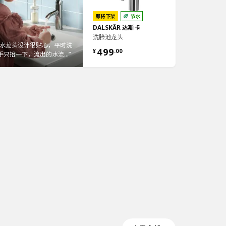
即将下架
节水
DALSKÄR 达斯卡
洗脸池龙头
“水龙头设计很贴心，平时洗
效利用浴室的每一寸空间”
499
¥
.
00
手只抬一下，流出的水流...”
洁又实用的收纳设计，让
更清爽。合理安排，...”