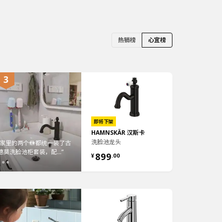
热销榜
心宜榜
即将下架
HAMNSKÄR 汉斯卡
洗脸池龙头
环境 急寻一个让身心
里的两个🚻都统一装了古
“家里的两个🚻都统一装了古
“为了吃得健康，三个人都偏
“洗手台颜值直线飙升，镀铬
“汉斯卡水龙头，黑色款，原
“9.99元能获
密空间 喜欢去...”
洗脸池柜套装，配...”
德莫洗脸池柜套装，配...”
好在家做饭。但由于不大...”
表面很有质感，细节控狂...”
价899，活动价居然只要3...”
的儿童杯，本身轻
899
¥
.
00