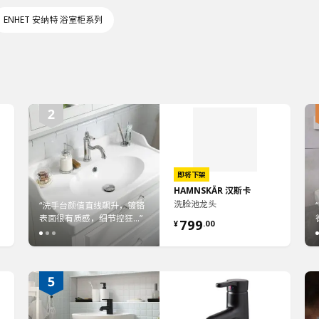
ENHET 安纳特 浴室柜系列
即将下架
HAMNSKÄR 汉斯卡
“内容来自于宜家粉丝
洗脸池龙头
优
了古
@statis_homestaging：通
“洗手台颜值直线飙升，镀铬
“在浴室选择装上节能省水的
“9.99元能获得一套六种颜色
“嘈杂的
“家
”
过更...”
表面很有质感，细节控狂...”
“带给你舒适的淋浴体验”
HAMNSKÄR 汉斯卡水龙头...”
的儿童杯，本身轻巧又非...”
放松的私
德莫
799
¥
.
00