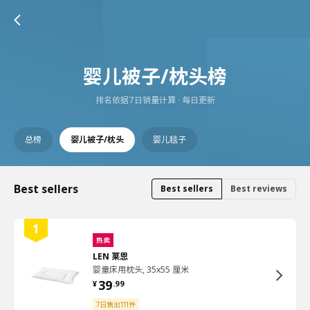
婴儿被子/枕头榜
排名依据7日销量计算 · 每日更新
总榜
婴儿被子/枕头
婴儿毯子
Best sellers
Best sellers
Best reviews
热卖
LEN 莱恩
婴童床用枕头, 35x55 厘米
39
¥
.
99
7日售出111件